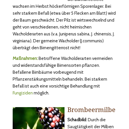
wachsen im Herbst höckerförmigen Sporenlager. Bei
sehr starkem Befall (etwa über 5 Flecken am Blatt) wird
der Baum geschwächt. Der Pilz ist wirtswechselnd und
geht von verschiedenen, nicht heimischen
Wacholderarten aus (v.a.
Juniperus sabina
,
J. chinensis
,
J.
virginiana
). Der gemeine Wacholder (
J.communis
)
überträgt den Birnengitterrost nicht!
Maßnahmen:
Betroffene Wacholderarten vermeiden
und widerstandsfähige Birnensorten pflanzen.
Befallene Birnbäume vorbeugend mit
Pflanzenstärkungsmitteln behandeln. Bei starkem
Befall ist auch eine vorsichtige Behandlung mit
Fungiziden
möglich.
Brombeermilbe
Schadbild
: Durch die
Saugtätigkeit der Milben