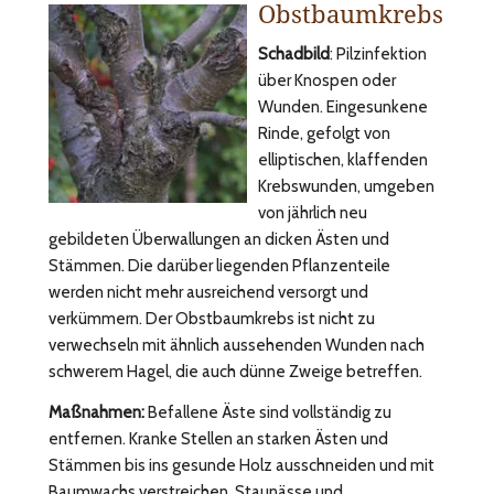
Obstbaumkrebs
Schadbild
: Pilzinfektion
über Knospen oder
Wunden. Eingesunkene
Rinde, gefolgt von
elliptischen, klaffenden
Krebswunden, umgeben
von jährlich neu
gebildeten Überwallungen an dicken Ästen und
Stämmen. Die darüber liegenden Pflanzenteile
werden nicht mehr ausreichend versorgt und
verkümmern. Der Obstbaumkrebs ist nicht zu
verwechseln mit ähnlich aussehenden Wunden nach
schwerem Hagel, die auch dünne Zweige betreffen.
Maßnahmen:
Befallene Äste sind vollständig zu
entfernen. Kranke Stellen an starken Ästen und
Stämmen bis ins gesunde Holz ausschneiden und mit
Baumwachs verstreichen. Staunässe und