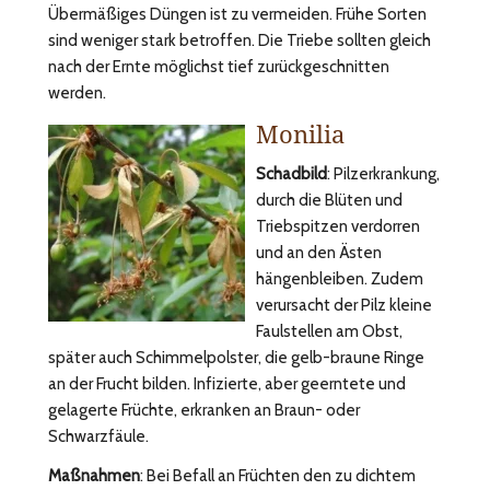
Übermäßiges Düngen ist zu vermeiden. Frühe Sorten
sind weniger stark betroffen. Die Triebe sollten gleich
nach der Ernte möglichst tief zurückgeschnitten
werden.
Monilia
Schadbild
: Pilzerkrankung,
durch die Blüten und
Triebspitzen verdorren
und an den Ästen
hängenbleiben. Zudem
verursacht der Pilz kleine
Faulstellen am Obst,
später auch Schimmelpolster, die gelb-braune Ringe
an der Frucht bilden. Infizierte, aber geerntete und
gelagerte Früchte, erkranken an Braun- oder
Schwarzfäule.
Maßnahmen
: Bei Befall an Früchten den zu dichtem