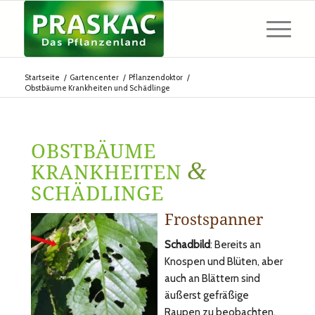
Startseite
/
Gartencenter
/
Pflanzendoktor
/
Obstbäume Krankheiten und Schädlinge
OBSTBÄUME
&
KRANKHEITEN
SCHÄDLINGE
Frostspanner
Schadbild
: Bereits an
Knospen und Blüten, aber
auch an Blättern sind
äußerst gefräßige
Raupen zu beobachten.