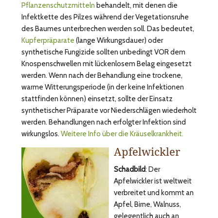
Pflanzenschutzmitteln
behandelt, mit denen die
Infektkette des Pilzes während der Vegetationsruhe
des Baumes unterbrechen werden soll. Das bedeutet,
Kupferpräparate
(lange Wirkungsdauer) oder
synthetische Fungizide sollten unbedingt VOR dem
Knospenschwellen mit lückenlosem Belag eingesetzt
werden. Wenn nach der Behandlung eine trockene,
warme Witterungsperiode (in der keine Infektionen
stattfinden können) einsetzt, sollte der Einsatz
synthetischer Präparate vor Niederschlägen wiederholt
werden. Behandlungen nach erfolgter Infektion sind
wirkungslos.
Weitere Info über die Kräuselkrankheit.
Apfelwickler
Schadbild
: Der
Apfelwickler ist weltweit
verbreitet und kommt an
Apfel, Birne, Walnuss,
gelegentlich auch an