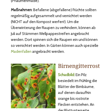
(Pflaumenmade).
Maßnahmen
: Befallene (abgefallene) Früchte sollten
regelmäßig aufgesammelt und vernichtet werden
(NICHT auf den Kompost werfen!). Um die
Überwinterung der Raupen zu verhindern, können ab
Juli auf Stämmen Wellpappestreifen angebracht
werden. Dort spinnen sich die Raupen ein und können
so vernichtet werden. In Gärten können auch spezielle
Madenfallen
angebracht werden.
Birnengitterrost
Schadbild:
Ein Pilz
besiedelt im Frühling die
Blätter der Birnbäume,
auf denen daraufhin
orange bis rostrote
Flecken entstehen. An
der Blattunterseite