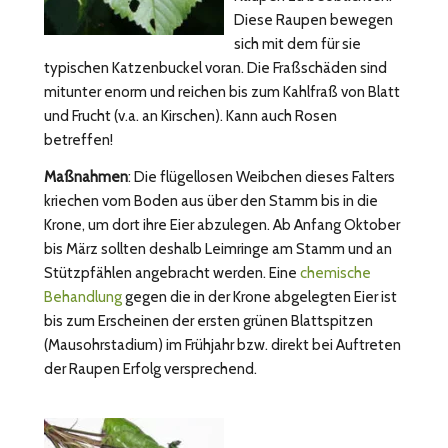
Diese Raupen bewegen
sich mit dem für sie
typischen Katzenbuckel voran. Die Fraßschäden sind
mitunter enorm und reichen bis zum Kahlfraß von Blatt
und Frucht (v.a. an Kirschen). Kann auch Rosen
betreffen!
Maßnahmen
: Die flügellosen Weibchen dieses Falters
kriechen vom Boden aus über den Stamm bis in die
Krone, um dort ihre Eier abzulegen. Ab Anfang Oktober
bis März sollten deshalb Leimringe am Stamm und an
Stützpfählen angebracht werden. Eine
chemische
Behandlung
gegen die in der Krone abgelegten Eier ist
bis zum Erscheinen der ersten grünen Blattspitzen
(Mausohrstadium) im Frühjahr bzw. direkt bei Auftreten
der Raupen Erfolg versprechend.