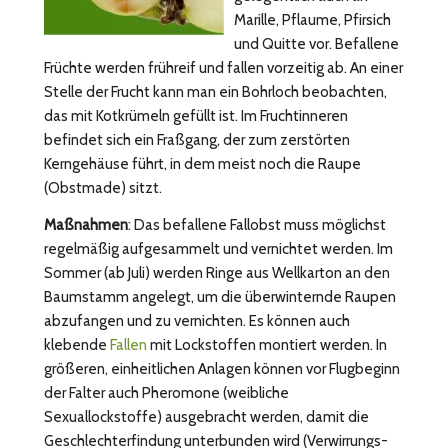
Marille, Pflaume, Pfirsich
und Quitte vor. Befallene
Früchte werden frühreif und fallen vorzeitig ab. An einer
Stelle der Frucht kann man ein Bohrloch beobachten,
das mit Kotkrümeln gefüllt ist. Im Fruchtinneren
befindet sich ein Fraßgang, der zum zerstörten
Kerngehäuse führt, in dem meist noch die Raupe
(Obstmade) sitzt.
Maßnahmen
: Das befallene Fallobst muss möglichst
regelmäßig aufgesammelt und vernichtet werden. Im
Sommer (ab Juli) werden Ringe aus Wellkarton an den
Baumstamm angelegt, um die überwinternde Raupen
abzufangen und zu vernichten. Es können auch
klebende
Fallen
mit Lockstoffen montiert werden. In
größeren, einheitlichen Anlagen können vor Flugbeginn
der Falter auch Pheromone (weibliche
Sexuallockstoffe) ausgebracht werden, damit die
Geschlechterfindung unterbunden wird (Verwirrungs-