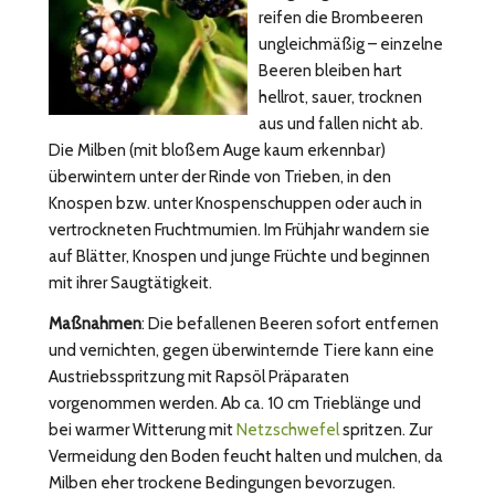
reifen die Brombeeren
ungleichmäßig – einzelne
Beeren bleiben hart
hellrot, sauer, trocknen
aus und fallen nicht ab.
Die Milben (mit bloßem Auge kaum erkennbar)
überwintern unter der Rinde von Trieben, in den
Knospen bzw. unter Knospenschuppen oder auch in
vertrockneten Fruchtmumien. Im Frühjahr wandern sie
auf Blätter, Knospen und junge Früchte und beginnen
mit ihrer Saugtätigkeit.
Maßnahmen
: Die befallenen Beeren sofort entfernen
und vernichten, gegen überwinternde Tiere kann eine
Austriebsspritzung mit Rapsöl Präparaten
vorgenommen werden. Ab ca. 10 cm Trieblänge und
bei warmer Witterung mit
Netzschwefel
spritzen. Zur
Vermeidung den Boden feucht halten und mulchen, da
Milben eher trockene Bedingungen bevorzugen.