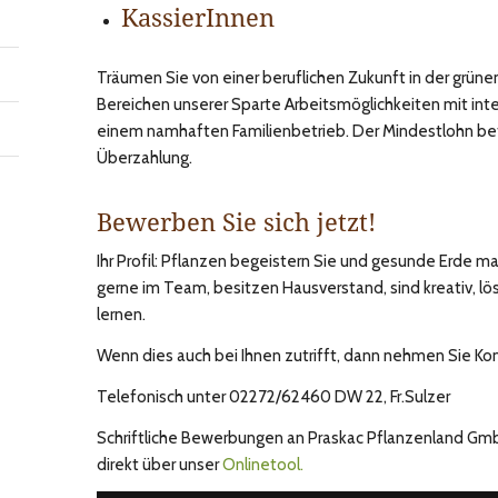
KassierInnen
Träumen Sie von einer beruflichen Zukunft in der grüne
Bereichen unserer Sparte Arbeitsmöglichkeiten mit in
einem namhaften Familienbetrieb. Der Mindestlohn bet
Überzahlung.
Bewerben Sie sich jetzt!
Ihr Profil: Pflanzen begeistern Sie und gesunde Erde mac
gerne im Team, besitzen Hausverstand, sind kreativ, lo
lernen.
Wenn dies auch bei Ihnen zutrifft, dann nehmen Sie Kon
Telefonisch unter 02272/62460 DW 22, Fr.Sulzer
Schriftliche Bewerbungen an Praskac Pflanzenland GmbH,
direkt über unser
Onlinetool.