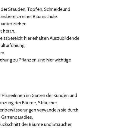
 der Stauden, Topfen, Schneideund
ionsbereich einer Baumschule.
uartier ziehen
t heran.
beitsbereich; hier erhalten Auszubildende
ulturführung,
en.
iehung zu Pflanzen sind hier wichtige
 PlanerInnen im Garten der Kunden und
lanzung der Bäume, Sträucher
rtenbewässerungen verwandeln sie durch
n Gartenparadies.
Rückschnitt der Bäume und Sträucher,