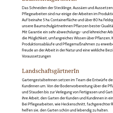
Das Schneiden der Stecklinge, Aussäen und Aussetzen
Pflegearbeiten sind nur einige der Arbeiten im Produkt
Auf beinahe 5 ha Containerfläche und über 80 ha Feldq
unsere BaumschulgärtnerInnen Pflanzen bester Qualitä
Mit Garantie ein sehr abwechslungs- und lehrreicher Ar
die Möglichkeit, umfangreiches Wissen über Pflanzen, K
Produktionsabläufe und Pflegemaßnahmen zu erwerb
Freude an der Arbeit in der Natur und eine wirkliche Bez
Voraussetzungen
LandschaftsgärtnerIn
GartengestalterInnen setzen im Team die Entwürfe der
Kundinnen um. Von der Bodenvorbereitung über die Pf
und Stauden bis zur Verlegung von Fertigrasen und Ga
ihre Arbeit, den Garten der Kunden und Kundinnen in ei
Bei Pflegearbeiten, wie Heckenschnitt, fachgerechter 
helfen sie, den Garten schön und lebendig zu halten.