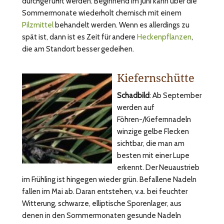
durchgeführt werden. Beginnend im Juni kann über die
Sommermonate wiederholt chemisch mit einem
Pilzmittel
behandelt werden. Wenn es allerdings zu
spät ist, dann ist es Zeit für andere
Heckenpflanzen
,
die am Standort besser gedeihen.
Kiefernschütte
Schadbild
: Ab September
werden auf
Föhren-/Kiefernnadeln
winzige gelbe Flecken
sichtbar, die man am
besten mit einer Lupe
erkennt. Der Neuaustrieb
im Frühling ist hingegen wieder grün. Befallene Nadeln
fallen im Mai ab. Daran entstehen, v.a. bei feuchter
Witterung, schwarze, elliptische Sporenlager, aus
denen in den Sommermonaten gesunde Nadeln