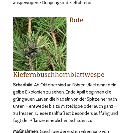
ausgewogene Düngung sind zielführend.
Rote
Kiefernbuschhornblattwespe
Schadbild
: Ab Oktober sind an Föhren-/Kiefernnadeln
gelbe Eikolonien zu sehen. Ende April beginnen die
grüngrauen Larven die Nadeln von der Spitze her nach
unten – entweder bis zu Mittelrippe oder auch ganz –
zu fressen. Dieser Kahlfraß ist besonders auffällig und
fügt der Pflanze erheblichen Schaden zu.
Maßnahmen
: Gleich bei der ersten Erkennung von