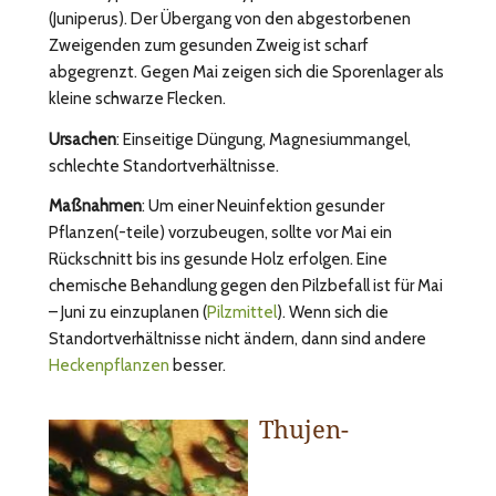
(Juniperus). Der Übergang von den abgestorbenen
Zweigenden zum gesunden Zweig ist scharf
abgegrenzt. Gegen Mai zeigen sich die Sporenlager als
kleine schwarze Flecken.
Ursachen
: Einseitige Düngung, Magnesiummangel,
schlechte Standortverhältnisse.
Maßnahmen
: Um einer Neuinfektion gesunder
Pflanzen(-teile) vorzubeugen, sollte vor Mai ein
Rückschnitt bis ins gesunde Holz erfolgen. Eine
chemische Behandlung gegen den Pilzbefall ist für Mai
– Juni zu einzuplanen (
Pilzmittel
). Wenn sich die
Standortverhältnisse nicht ändern, dann sind andere
Heckenpflanzen
besser.
Thujen-