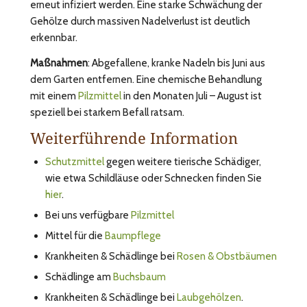
erneut infiziert werden. Eine starke Schwächung der
Gehölze durch massiven Nadelverlust ist deutlich
erkennbar.
Maßnahmen
: Abgefallene, kranke Nadeln bis Juni aus
dem Garten entfernen. Eine chemische Behandlung
mit einem
Pilzmittel
in den Monaten Juli – August ist
speziell bei starkem Befall ratsam.
Weiterführende Information
Schutzmittel
gegen weitere tierische Schädiger,
wie etwa Schildläuse oder Schnecken finden Sie
hier
.
Bei uns verfügbare
Pilzmittel
Mittel für die
Baumpflege
Krankheiten & Schädlinge bei
Rosen & Obstbäumen
Schädlinge am
Buchsbaum
Krankheiten & Schädlinge bei
Laubgehölzen
.