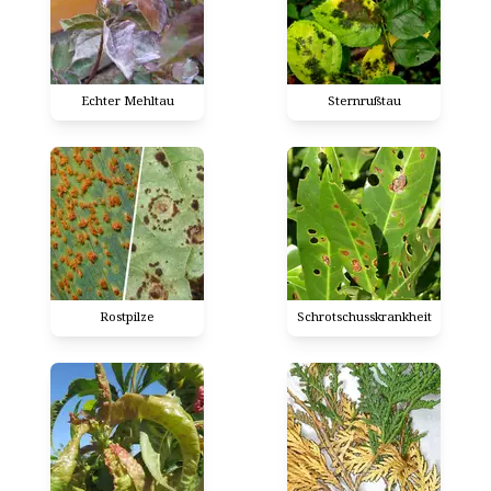
Echter Mehltau
Sternrußtau
Rostpilze
Schrotschusskrankheit