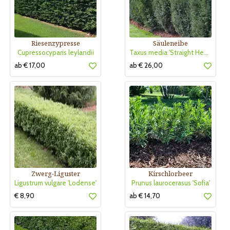
Riesenzypresse
Säuleneibe
Cupressocyparis leylandii
Taxus media 'Straight Hedge'
ab € 17,00
ab € 26,00
Zwerg-Liguster
Kirschlorbeer
Ligustrum vulgare 'Lodense'
Prunus laurocerasus 'Sofia'
€ 8,90
ab € 14,70