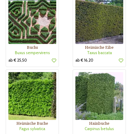
Buchs
Heimische Eibe
Buxus sempervirens
Taxus baccata
ab € 25,50
ab € 16,20
Heimische Buche
Hainbuche
Fagus sylvatica
Carpinus betulus