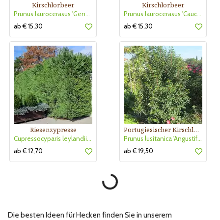
Kirschlorbeer
Kirschlorbeer
Prunus laurocerasus 'Genolier'
Prunus laurocerasus 'Caucasica'
ab € 15,30
ab € 15,30
Riesenzypresse
Portugiesischer Kirschlorbeer
Cupressocyparis leylandii 'Jade'
Prunus lusitanica 'Angustifolia'
ab € 12,70
ab € 19,50
Die besten Ideen für Hecken finden Sie in unserem