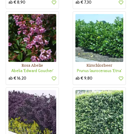
ab € 8,90
ab € 7,30
Rosa Abelie
Kirschlorbeer
Abelia 'Edward Goucher'
Prunus laurocerasus 'Etna'
ab € 16,20
ab € 9,80