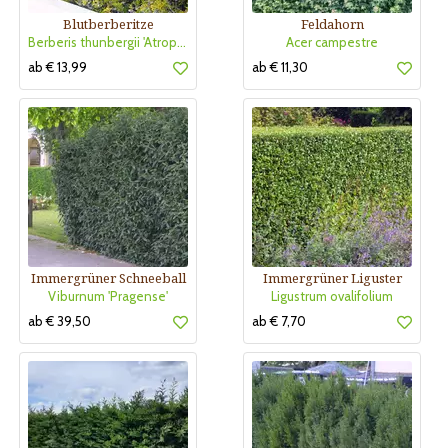
Blutberberitze
Feldahorn
Berberis thunbergii 'Atropurpurea'
Acer campestre
ab € 13,99
ab € 11,30
Immergrüner Schneeball
Immergrüner Liguster
Viburnum 'Pragense'
Ligustrum ovalifolium
ab € 39,50
ab € 7,70