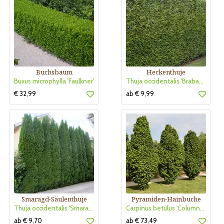
Buchsbaum
Heckenthuje
Buxus microphylla 'Faulkner'
Thuja occidentalis 'Brabant'
€ 32,99
ab € 9,99
Smaragd-Säulenthuje
Pyramiden-Hainbuche
Thuja occidentalis 'Smaragd'
Carpinus betulus 'Columnaris'
ab € 9,70
ab € 73,49