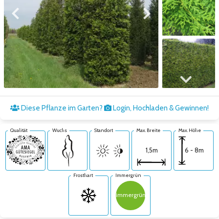
Zum vorigen Bild
Zum nächsten Bild
Zum nächsten Bild
Diese Pflanze im Garten?
Login, Hochladen & Gewinnen!
Qualität
Wuchs
Standort
Max. Breite
Max. Höhe
6 - 8m
1,5m
Frosthart
Immergrün
immergrün