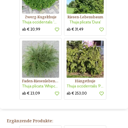
Zwerg-Kugelthuje
Riesen-Lebensbaum
Thuja occidentalis 'Danica'
Thuja plicata 'Dura'
ab € 20,99
ab € 31,49
Faden-Riesenlebensbaum
Hängethuje
Thuja plicata 'Whipcord'
Thuja occidentalis 'Pendula'
ab € 23,09
ab € 253,00
Ergänzende Produkte: