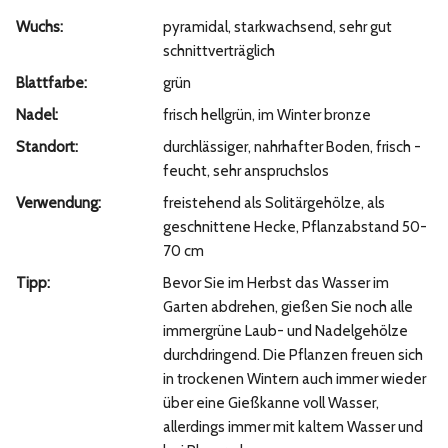
Wuchs:
pyramidal, starkwachsend, sehr gut
schnittverträglich
Blattfarbe:
grün
Nadel:
frisch hellgrün, im Winter bronze
Standort:
durchlässiger, nahrhafter Boden, frisch -
feucht, sehr anspruchslos
Verwendung:
freistehend als Solitärgehölze, als
geschnittene Hecke, Pflanzabstand 50-
70 cm
Tipp:
Bevor Sie im Herbst das Wasser im
Garten abdrehen, gießen Sie noch alle
immergrüne Laub- und Nadelgehölze
durchdringend. Die Pflanzen freuen sich
in trockenen Wintern auch immer wieder
über eine Gießkanne voll Wasser,
allerdings immer mit kaltem Wasser und