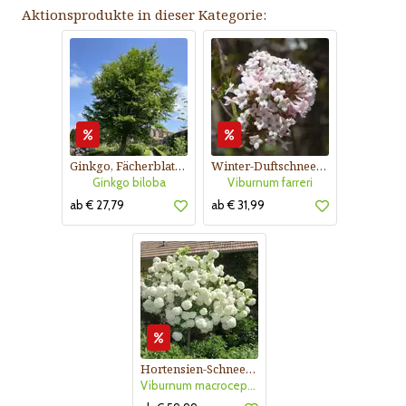
Aktionsprodukte in dieser Kategorie:
Ginkgo, Fächerblattbaum
Winter-Duftschneeball
Ginkgo biloba
Viburnum farreri
ab € 27,79
ab € 31,99
Hortensien-Schneeball
Viburnum macrocephalum 'Happy Fortuna'