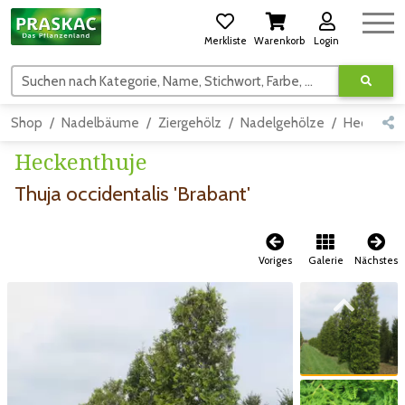
Merkliste
Warenkorb
Login
Suchen nach Kategorie, Name, Stichwort, Farbe, usw.
Shop
Nadelbäume
Ziergehölz
Nadelgehölze
Hecken
Heckenthuje
Thuja occidentalis 'Brabant'
Voriges
Galerie
Nächstes
Zum vorigen Bild