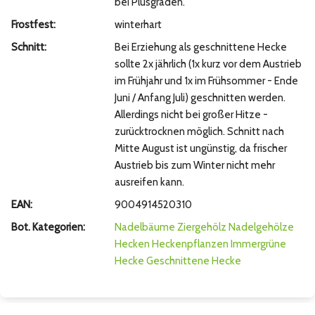
bei Plusgraden.
Frostfest:
winterhart
Schnitt:
Bei Erziehung als geschnittene Hecke
sollte 2x jährlich (1x kurz vor dem Austrieb
im Frühjahr und 1x im Frühsommer - Ende
Juni / Anfang Juli) geschnitten werden.
Allerdings nicht bei großer Hitze -
zurücktrocknen möglich. Schnitt nach
Mitte August ist ungünstig, da frischer
Austrieb bis zum Winter nicht mehr
ausreifen kann.
EAN:
9004914520310
Bot. Kategorien:
Nadelbäume
Ziergehölz
Nadelgehölze
Hecken
Heckenpflanzen
Immergrüne
Hecke
Geschnittene Hecke