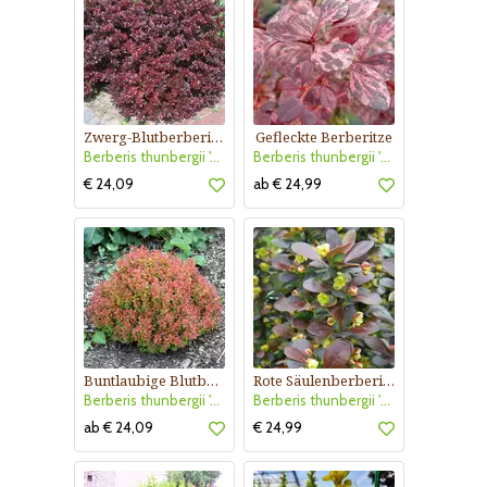
Zwerg-Blutberberitze
Gefleckte Berberitze
Berberis thunbergii 'Atropurpurea Nana'
Berberis thunbergii 'Rose Glow'
€ 24,09
ab € 24,99
Buntlaubige Blutberberitze
Rote Säulenberberitze
Berberis thunbergii 'Admiration'
Berberis thunbergii 'Helmond Pillar'
ab € 24,09
€ 24,99