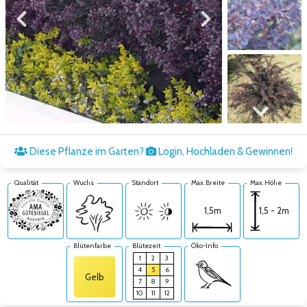
Zum vorigen Bild
Zum nächsten Bild
Zum nächsten Bild
Diese Pflanze im Garten?
Login, Hochladen & Gewinnen!
Qualität
Wuchs
Standort
Max. Breite
Max. Höhe
1,5 - 2m
1,5m
Blütenfarbe
Blütezeit
Öko-Info
1
2
3
4
5
6
Gelb
7
8
9
10
11
12