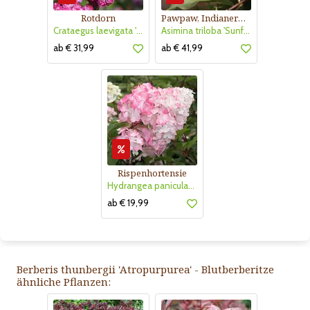
Rotdorn
Pawpaw, Indianerbanane
Crataegus laevigata 'Pauls Scarlet'
Asimina triloba 'Sunflower'
ab € 31,99
ab € 41,99
Rispenhortensie
Hydrangea paniculata 'Vanille Fraise'
ab € 19,99
Berberis thunbergii 'Atropurpurea' - Blutberberitze
ähnliche Pflanzen: