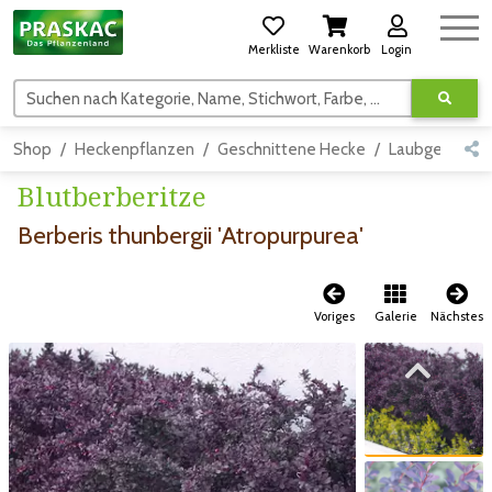
Merkliste
Warenkorb
Login
Suchen nach Kategorie, Name, Stichwort, Farbe, usw.
Shop
Heckenpflanzen
Geschnittene Hecke
Laubgehölze
Blutberberitze
Berberis thunbergii 'Atropurpurea'
Voriges
Galerie
Nächstes
Zum vorigen Bild