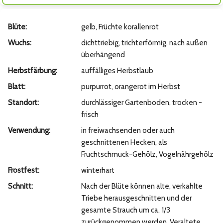
Blüte:
gelb, Früchte korallenrot
Wuchs:
dichttriebig, trichterförmig, nach außen
überhängend
Herbstfärbung:
auffälliges Herbstlaub
Blatt:
purpurrot, orangerot im Herbst
Standort:
durchlässiger Gartenboden, trocken -
frisch
Verwendung:
in freiwachsenden oder auch
geschnittenen Hecken, als
Fruchtschmuck-Gehölz, Vogelnährgehölz
Frostfest:
winterhart
Schnitt:
Nach der Blüte können alte, verkahlte
Triebe herausgeschnitten und der
gesamte Strauch um ca. 1/3
zurückgenommen werden. Veraltete