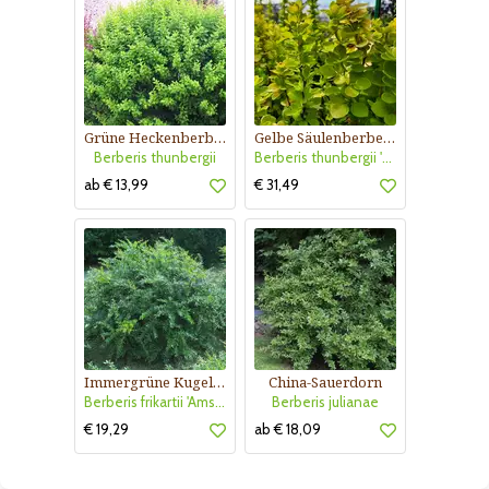
Grüne Heckenberberitze
Gelbe Säulenberberitze
Berberis thunbergii
Berberis thunbergii 'Golden Torch'
ab € 13,99
€ 31,49
Immergrüne Kugel-Berberitze
China-Sauerdorn
Berberis frikartii 'Amstelveen'
Berberis julianae
€ 19,29
ab € 18,09