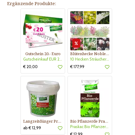
Ergänzende Produkte:
Gutschein 20.- Euro
Blütenhecke Nobless-Kollektion Nr. 402
Gutscheinkauf EUR 20.-
10 Hecken Sträucher - für 10 lfm Blütenhecke - Blühend März - Oktober
€ 20,00
€ 177,99
Langzeitdünger Praskac
Bio Pflanzerde Praskac
Praskac Bio Pflanzerde
ab € 12,99
€ 12,99