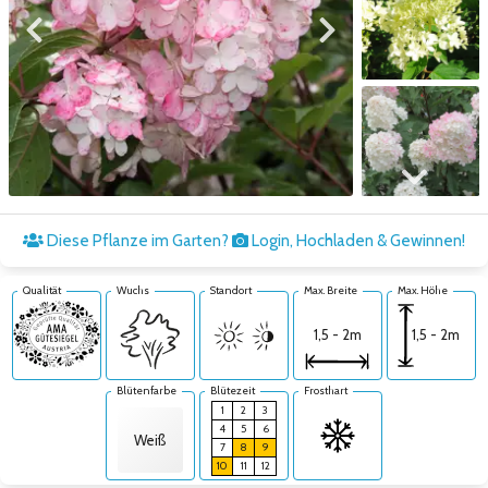
Zum vorigen Bild
Zum nächsten Bild
Zum nächsten Bild
Diese Pflanze im Garten?
Login, Hochladen & Gewinnen!
Qualität
Wuchs
Standort
Max. Breite
Max. Höhe
1,5 - 2m
1,5 - 2m
Blütenfarbe
Blütezeit
Frosthart
1
2
3
4
5
6
Weiß
7
8
9
10
11
12