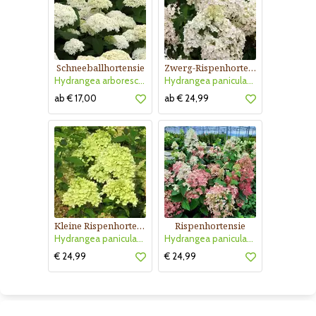
Schneeballhortensie
Zwerg-Rispenhortensie
Hydrangea arborescens 'Annabelle'
Hydrangea paniculata 'Bobo'
ab € 17,00
ab € 24,99
Kleine Rispenhortensie
Rispenhortensie
Hydrangea paniculata 'Little Lime'
Hydrangea paniculata 'Diamant Rouge'
€ 24,99
€ 24,99