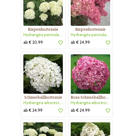
Rispenhortensie
Rispenhortensie
Hydrangea paniculata 'Limelight'
Hydrangea paniculata 'Pinky Winky'
ab € 20,99
ab € 24,99
Schneeballhortensie
Rosa Schneeballhortensie
Hydrangea arborescens 'Strong Annabelle'
Hydrangea arborescens 'Pink Annabelle'
ab € 24,99
ab € 24,99