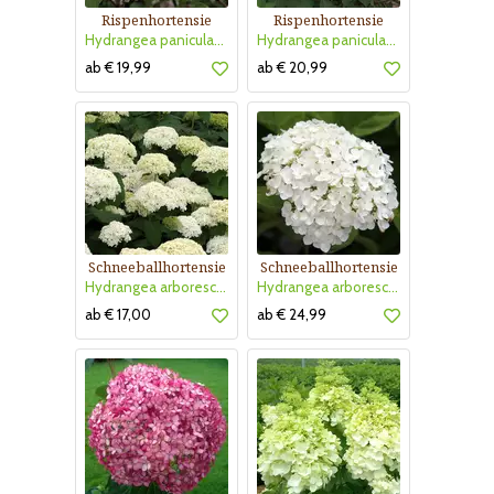
Rispenhortensie
Rispenhortensie
Hydrangea paniculata 'Vanille Fraise'
Hydrangea paniculata 'Limelight'
ab € 19,99
ab € 20,99
Schneeballhortensie
Schneeballhortensie
Hydrangea arborescens 'Annabelle'
Hydrangea arborescens 'Strong Annabelle'
ab € 17,00
ab € 24,99