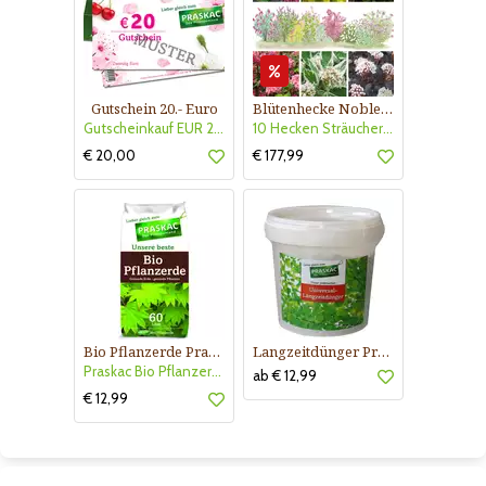
Gutschein 20.- Euro
Blütenhecke Nobless-Kollektion Nr. 402
Gutscheinkauf EUR 20.-
10 Hecken Sträucher - für 10 lfm Blütenhecke - Blühend März - Oktober
€ 20,00
€ 177,99
Bio Pflanzerde Praskac
Langzeitdünger Praskac
Praskac Bio Pflanzerde
ab € 12,99
€ 12,99