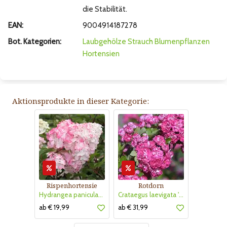
die Stabilität.
EAN:
9004914187278
Bot. Kategorien:
Laubgehölze
Strauch
Blumenpflanzen
Hortensien
Aktionsprodukte in dieser Kategorie:
Rispenhortensie
Rotdorn
Hydrangea paniculata 'Vanille Fraise'
Crataegus laevigata 'Pauls Scarlet'
ab € 19,99
ab € 31,99