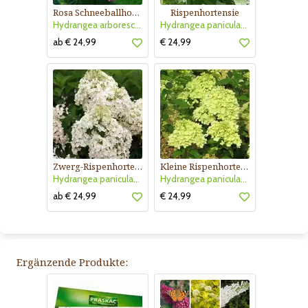
Rosa Schneeballhortensie
Rispenhortensie
Hydrangea arborescens 'Pink Annabelle'
Hydrangea paniculata 'Magical Moonlight'
ab € 24,99
€ 24,99
Zwerg-Rispenhortensie
Kleine Rispenhortensie
Hydrangea paniculata 'Bobo'
Hydrangea paniculata 'Little Lime'
ab € 24,99
€ 24,99
Ergänzende Produkte: