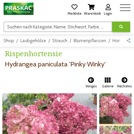
Merkliste
Warenkorb
Login
Suchen nach Kategorie, Name, Stichwort, Farbe, usw.
Shop
Laubgehölze
Strauch
Blumenpflanzen
Hortensie
Rispenhortensie
Hydrangea paniculata 'Pinky Winky'
Voriges
Galerie
Nächstes
Zum vorigen Bild