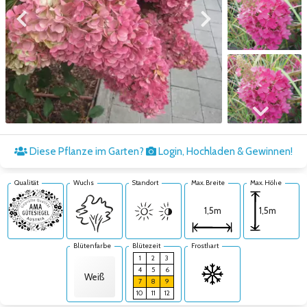
Zum vorigen Bild
Zum nächsten Bild
Zum nächsten Bild
Diese Pflanze im Garten?
Login, Hochladen & Gewinnen!
Qualität
Wuchs
Standort
Max. Breite
Max. Höhe
1,5m
1,5m
Blütenfarbe
Blütezeit
Frosthart
1
2
3
4
5
6
Weiß
7
8
9
10
11
12