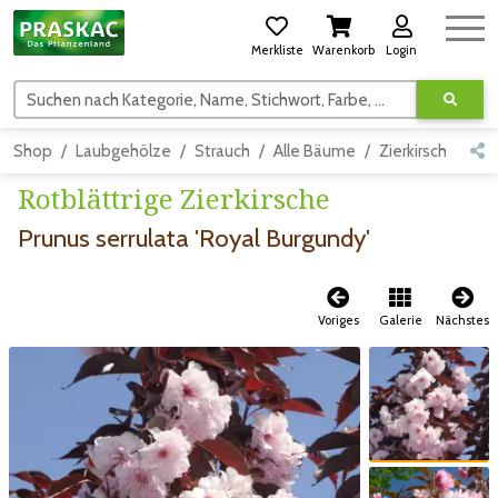
Merkliste
Warenkorb
Login
Suchen nach Kategorie, Name, Stichwort, Farbe, usw.
Shop
Laubgehölze
Strauch
Alle Bäume
Zierkirsche
De
Rotblättrige Zierkirsche
Prunus serrulata 'Royal Burgundy'
Voriges
Galerie
Nächstes
Zum vorigen Bild