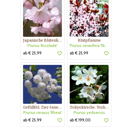
Japanische Blütenkirsche
Blutpflaume
Prunus 'Accolade'
Prunus cerasifera 'Nigra'
ab € 25,99
ab € 25,99
Gefülltbl. Zier-Sauerkirsche
Tokyokirsche, Yoshino-Kirsche
Prunus cerasus 'Rhexii'
Prunus yedoensis
ab € 25,99
ab € 199,00