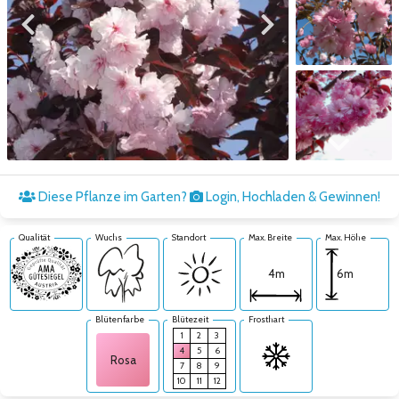
Zum vorigen Bild
Zum nächsten Bild
Zum nächsten Bild
Diese Pflanze im Garten?
Login, Hochladen & Gewinnen!
Qualität
Wuchs
Standort
Max. Breite
Max. Höhe
6m
4m
Blütenfarbe
Blütezeit
Frosthart
1
2
3
4
5
6
Rosa
7
8
9
10
11
12