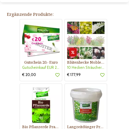
Ergänzende Produkte:
Gutschein 20.- Euro
Blütenhecke Nobless-Kollektion Nr. 402
Gutscheinkauf EUR 20.-
10 Hecken Sträucher - für 10 lfm Blütenhecke - Blühend März - Oktober
€ 20,00
€ 177,99
Bio Pflanzerde Praskac
Langzeitdünger Praskac