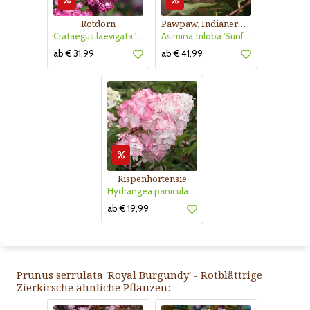
Rotdorn
Pawpaw, Indianerbanane
Crataegus laevigata 'Pauls Scarlet'
Asimina triloba 'Sunflower'
ab € 31,99
ab € 41,99
Rispenhortensie
Hydrangea paniculata 'Vanille Fraise'
ab € 19,99
Prunus serrulata 'Royal Burgundy' - Rotblättrige
Zierkirsche ähnliche Pflanzen: