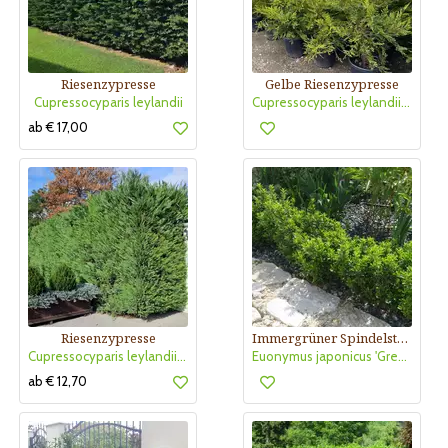
Riesenzypresse
Gelbe Riesenzypresse
Cupressocyparis leylandii
Cupressocyparis leylandii 'Castlewellan Gold'
ab € 17,00
Riesenzypresse
Immergrüner Spindelstrauch
Cupressocyparis leylandii 'Jade'
Euonymus japonicus 'Green Border'
ab € 12,70