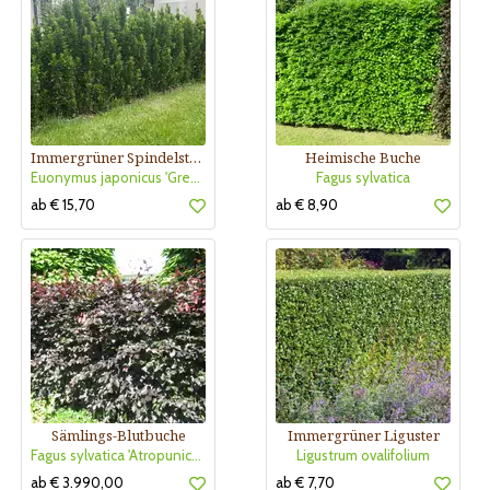
Immergrüner Spindelstrauch
Heimische Buche
Euonymus japonicus 'Green Rocket'
Fagus sylvatica
ab € 15,70
ab € 8,90
Sämlings-Blutbuche
Immergrüner Liguster
Fagus sylvatica 'Atropunicea' (Säm)
Ligustrum ovalifolium
ab € 3.990,00
ab € 7,70