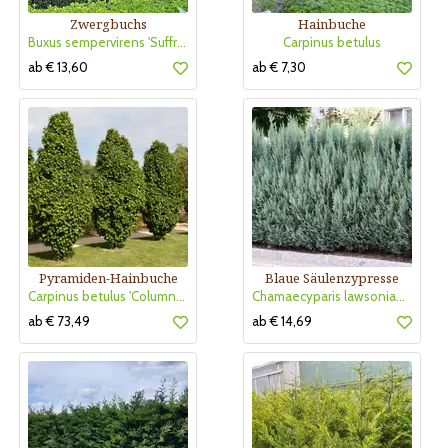
Zwergbuchs
Hainbuche
Buxus sempervirens 'Suffruticosa'
Carpinus betulus
ab € 13,60
ab € 7,30
Pyramiden-Hainbuche
Blaue Säulenzypresse
Carpinus betulus 'Columnaris'
Chamaecyparis lawsoniana 'Columnaris'
ab € 73,49
ab € 14,69