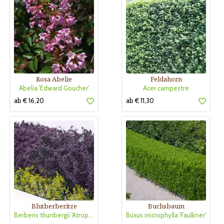
Rosa Abelie
Feldahorn
Abelia 'Edward Goucher'
Acer campestre
ab € 16,20
ab € 11,30
Blutberberitze
Buchsbaum
Berberis thunbergii 'Atropurpurea'
Buxus microphylla 'Faulkner'