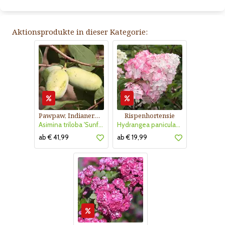
Aktionsprodukte in dieser Kategorie:
Pawpaw, Indianerbanane
Rispenhortensie
Asimina triloba 'Sunflower'
Hydrangea paniculata 'Vanille Fraise'
ab € 41,99
ab € 19,99