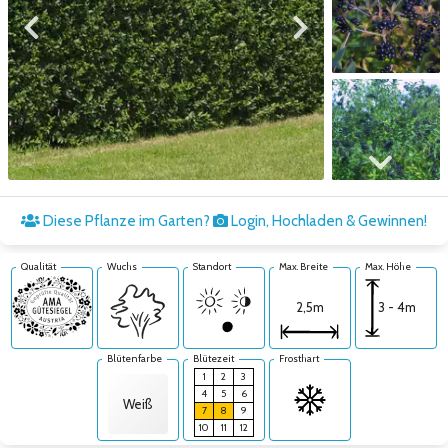
Zum vorigen Bild
Zum nächsten Bild
Zum nächsten Bild
Diese Pflanze im Garten?
Login, Hochladen & Gewinnen!
Qualität
Wuchs
Standort
Max. Breite
Max. Höhe
3 - 4m
2,5m
Blütenfarbe
Blütezeit
Frosthart
1
2
3
4
5
6
Weiß
7
8
9
10
11
12