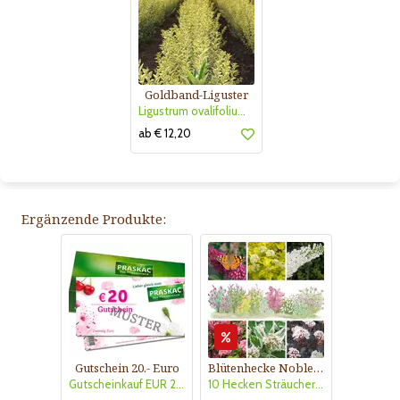
Goldband-Liguster
Ligustrum ovalifolium 'Aureum'
ab € 12,20
Ergänzende Produkte:
Gutschein 20.- Euro
Blütenhecke Nobless-Kollektion Nr. 402
Gutscheinkauf EUR 20.-
10 Hecken Sträucher - für 10 lfm Blütenhecke - Blühend März - Oktober