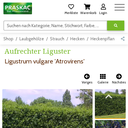
Merkliste
Warenkorb
Login
Suchen nach Kategorie, Name, Stichwort, Farbe, usw.
Shop
Laubgehölze
Strauch
Hecken
Heckenpflanzen
Aufrechter Liguster
Ligustrum vulgare 'Atrovirens'
Voriges
Galerie
Nächstes
Zum vorigen Bild