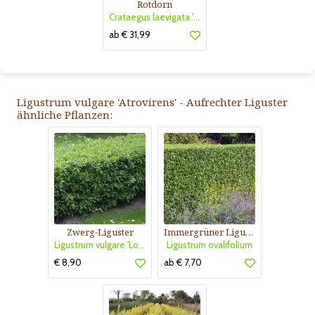
Rotdorn
Crataegus laevigata 'Pauls Scarlet'
ab € 31,99
Ligustrum vulgare 'Atrovirens' - Aufrechter Liguster
ähnliche Pflanzen:
Zwerg-Liguster
Immergrüner Liguster
Ligustrum vulgare 'Lodense'
Ligustrum ovalifolium
€ 8,90
ab € 7,70