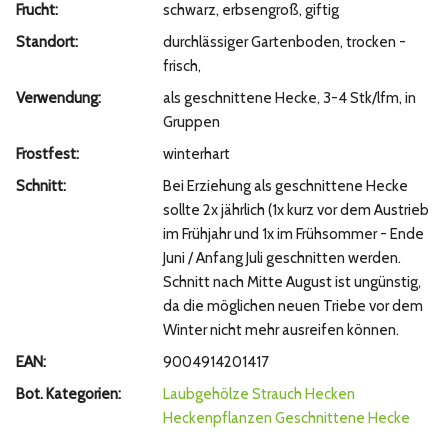
Frucht:
schwarz, erbsengroß, giftig
Standort:
durchlässiger Gartenboden, trocken -
frisch,
Verwendung:
als geschnittene Hecke, 3-4 Stk/lfm, in
Gruppen
Frostfest:
winterhart
Schnitt:
Bei Erziehung als geschnittene Hecke
sollte 2x jährlich (1x kurz vor dem Austrieb
im Frühjahr und 1x im Frühsommer - Ende
Juni / Anfang Juli geschnitten werden.
Schnitt nach Mitte August ist ungünstig,
da die möglichen neuen Triebe vor dem
Winter nicht mehr ausreifen können.
EAN:
9004914201417
Bot. Kategorien:
Laubgehölze
Strauch
Hecken
Heckenpflanzen
Geschnittene Hecke