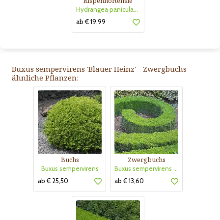
Rispenhortensie
Hydrangea paniculata 'Vanille Fraise'
ab € 19,99
Buxus sempervirens 'Blauer Heinz' - Zwergbuchs
ähnliche Pflanzen:
Buchs
Zwergbuchs
Buxus sempervirens
Buxus sempervirens 'Suffruticosa'
ab € 25,50
ab € 13,60