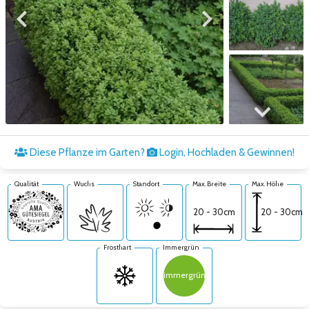
Zum vorigen Bild
Zum nächsten Bild
Zum nächsten Bild
Diese Pflanze im Garten?
Login, Hochladen & Gewinnen!
Qualität
Wuchs
Standort
Max. Breite
Max. Höhe
20 - 30cm
20 - 30cm
Frosthart
Immergrün
immergrün