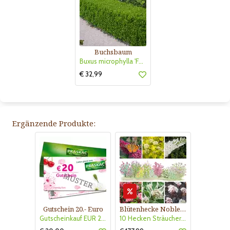
Buchsbaum
Buxus microphylla 'Faulkner'
€ 32,99
Ergänzende Produkte:
Gutschein 20.- Euro
Blütenhecke Nobless-Kollektion Nr. 402
Gutscheinkauf EUR 20.-
10 Hecken Sträucher - für 10 lfm Blütenhecke - Blühend März - Oktober