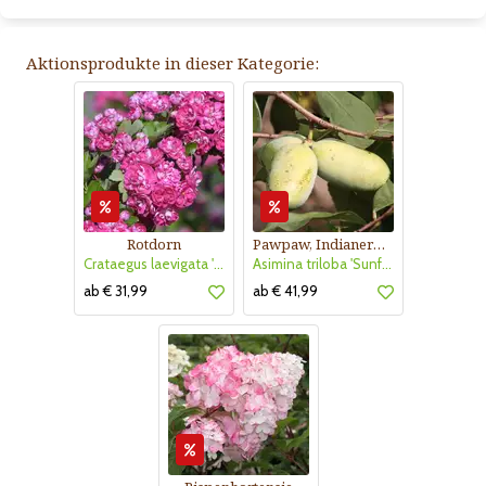
Aktionsprodukte in dieser Kategorie:
Rotdorn
Pawpaw, Indianerbanane
Crataegus laevigata 'Pauls Scarlet'
Asimina triloba 'Sunflower'
ab € 31,99
ab € 41,99