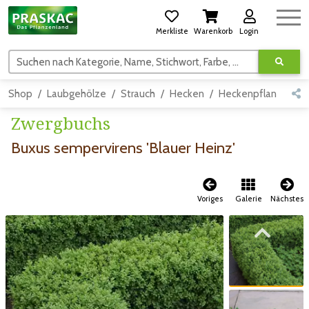
Merkliste
Warenkorb
Login
Suchen nach Kategorie, Name, Stichwort, Farbe, usw.
Shop
Laubgehölze
Strauch
Hecken
Heckenpflanzen
Zwergbuchs
Buxus sempervirens 'Blauer Heinz'
Voriges
Galerie
Nächstes
Zum vorigen Bild