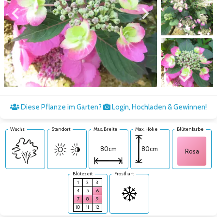
Zum vorigen Bild
Zum nächsten Bild
Zum nächsten Bild
Diese Pflanze im Garten?
Login, Hochladen & Gewinnen!
Wuchs
Standort
Max. Breite
Max. Höhe
Blütenfarbe
80cm
80cm
Rosa
Blütezeit
Frosthart
1
2
3
4
5
6
7
8
9
10
11
12