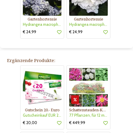
Gartenhortensie
Gartenhortensie
Hydrangea macrophylla 'Endless Summer'
Hydrangea macrophylla 'The Bride'
€ 24,99
€ 24,99
Ergänzende Produkte:
Gutschein 20.- Euro
Schattenstauden-Kollektion Nr. 630
Gutscheinkauf EUR 20.-
77 Pflanzen, für 12 m² Blumenbeet, halbschattig - schattig
€ 20,00
€ 449,99