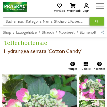
Merkliste
Warenkorb
Login
Suchen nach Kategorie, Name, Stichwort, Farbe, usw.
Shop
Laubgehölze
Strauch
Moorbeet
Blumenpflanzen
Tellerhortensie
Hydrangea serrata 'Cotton Candy'
Voriges
Galerie
Nächstes
Zum vorigen Bild