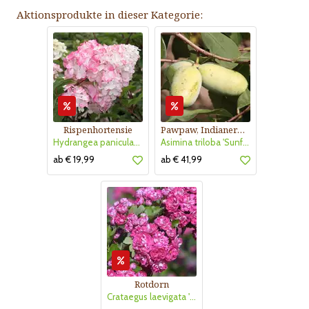
Aktionsprodukte in dieser Kategorie:
Rispenhortensie
Pawpaw, Indianerbanane
Hydrangea paniculata 'Vanille Fraise'
Asimina triloba 'Sunflower'
ab € 19,99
ab € 41,99
Rotdorn
Crataegus laevigata 'Pauls Scarlet'