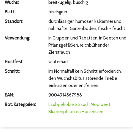
Wuchs:
breitkugelig, buschig
Blatt:
frischgrün
Standort:
durchlässiger, humoser, kalkarmer und
nahrhafter Gartenboden, frisch - feucht
Verwendung:
in Gruppen und Rabatten, in Beeten und
Pflanzgefäßen, reichblühender
Zierstrauch
Frostfest:
winterhart
Schnitt:
Im Normalfall kein Schnitt erforderlich,
den Wuchshabitus störende Triebe
einkürzen oder entfernen.
EAN:
9004914567988
Bot. Kategorien:
Laubgehölze
Strauch
Moorbeet
Blumenpflanzen
Hortensien