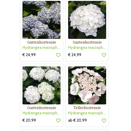
Gartenhortensie
Gartenhortensie
Hydrangea macrophylla 'Endless Summer'
Hydrangea macrophylla 'The Bride'
€ 24,99
€ 24,99
Gartenhortensie
Tellerhortensie
Hydrangea macrophylla 'Soeur Therese'
Hydrangea macrophylla 'Teller Weiß'
€ 20,99
ab € 20,99