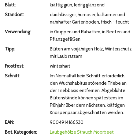
Blatt:
kräftig grün, ledrig glänzend
Standort:
durchlässiger, humoser, kalkarmer und
nahrhafter Gartenboden, frisch - feucht
Verwendung:
in Gruppen und Rabatten, in Beeten und
Pflanzgefäßen
Tipp:
Blüten am vorjährigen Holz, Winterschutz
mit Laub ratsam
Frostfest:
winterhart
Schnitt:
Im Normalfall kein Schnitt erforderlich,
den Wuchshabitus störende Triebe an
der Triebbasis entfernen. Abgeblühte
Blütenstände können spätestens im
Frühjahr über dem nächsten, kräftigen
Knospenpaar abgeschnitten werden.
EAN:
9004914186530
Bot. Kategorien:
Laubgehölze
Strauch
Moorbeet