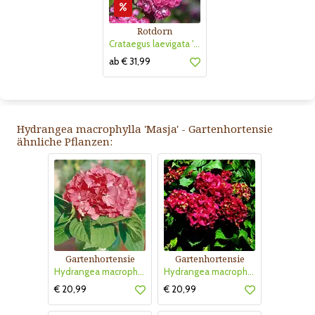
Rotdorn
Crataegus laevigata 'Pauls Scarlet'
ab € 31,99
Hydrangea macrophylla 'Masja' - Gartenhortensie
ähnliche Pflanzen:
Gartenhortensie
Gartenhortensie
Hydrangea macrophylla 'Bouquet Rose'
Hydrangea macrophylla 'Alpenglühen'
€ 20,99
€ 20,99