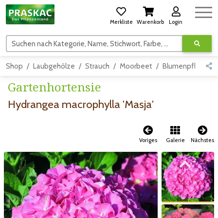
Merkliste
Warenkorb
Login
Suchen nach Kategorie, Name, Stichwort, Farbe, usw.
Shop
Laubgehölze
Strauch
Moorbeet
Blumenpflanzen
Gartenhortensie
Hydrangea macrophylla 'Masja'
Voriges
Galerie
Nächstes
Zum vorigen Bild