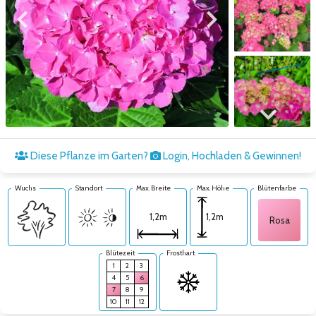
Zum vorigen Bild
Zum nächsten Bild
Zum nächsten Bild
Diese Pflanze im Garten?
Login, Hochladen & Gewinnen!
Wuchs
Standort
Max. Breite
Max. Höhe
Blütenfarbe
1,2m
1,2m
Rosa
Blütezeit
Frosthart
1
2
3
4
5
6
7
8
9
10
11
12