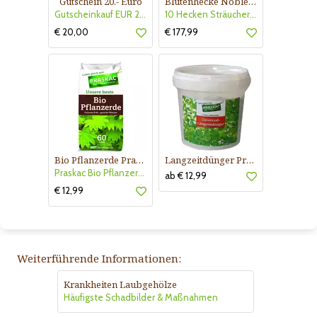
Gutschein 20.- Euro
Blütenhecke Nobless-Kollektion Nr. 402
Gutscheinkauf EUR 20.-
10 Hecken Sträucher - für 10 lfm Blütenhecke - Blühend März - Oktober
€ 20,00
€ 177,99
Bio Pflanzerde Praskac
Langzeitdünger Praskac
Praskac Bio Pflanzerde
ab € 12,99
€ 12,99
Weiterführende Informationen:
Krankheiten Laubgehölze
Häufigste Schadbilder & Maßnahmen