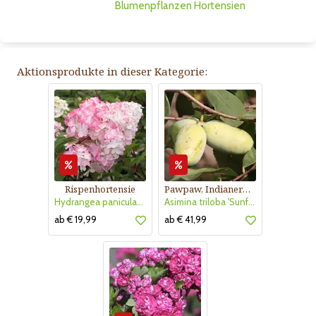
Blumenpflanzen
Hortensien
Aktionsprodukte in dieser Kategorie:
Rispenhortensie
Pawpaw, Indianerbanane
Hydrangea paniculata 'Vanille Fraise'
Asimina triloba 'Sunflower'
ab € 19,99
ab € 41,99