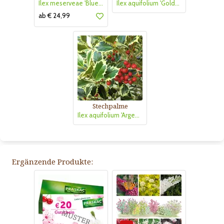
Ilex meserveae 'Blue Prince'
Ilex aquifolium 'Golden van Tol'
ab € 24,99
Stechpalme
Ilex aquifolium 'Argentea Marginata'
Ergänzende Produkte: