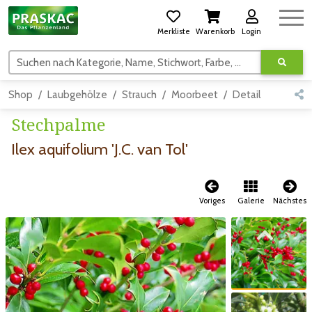
Merkliste
Warenkorb
Login
Suchen nach Kategorie, Name, Stichwort, Farbe, usw.
Shop
Laubgehölze
Strauch
Moorbeet
Detail
Stechpalme
Ilex aquifolium 'J.C. van Tol'
Voriges
Galerie
Nächstes
Zum vorigen Bild