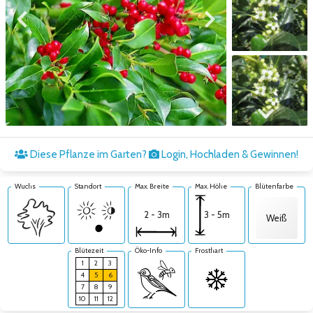
Zum vorigen Bild
Zum nächsten Bild
Zum nächsten Bild
Diese Pflanze im Garten?
Login, Hochladen & Gewinnen!
Wuchs
Standort
Max. Breite
Max. Höhe
Blütenfarbe
3 - 5m
2 - 3m
Weiß
Blütezeit
Öko-Info
Frosthart
1
2
3
4
5
6
7
8
9
10
11
12