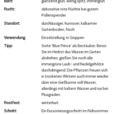
Blatt:
glänzend grün, wenig spitz, immergrün
Frucht:
dekorative rote Früchte bei gutem
Pollenspender
Standort:
durchlässiger, humoser, kalkarmer
Gartenboden, frisch
Verwendung:
Einzelstellung, in Gruppen
Tipp:
Sorte 'Blue Prince' als Bestäuber. Bevor
Sie im Herbst das Wasser im Garten
abdrehen, gießen Sie noch alle
immergrüne Laub- und Nadelgehölze
durchdringend. Die Pflanzen freuen sich
in trockenen Wintern auch immer wieder
über eine Gießkanne voll Wasser,
allerdings mit kaltem Wasser und nur bei
Plusgraden.
Frostfest:
winterhart
Schnitt:
Ein Fassonierungsschnitt im Frühsommer