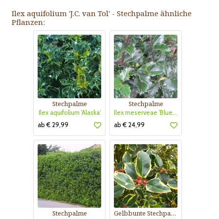
Ilex aquifolium 'J.C. van Tol' - Stechpalme ähnliche
Pflanzen:
Stechpalme
Stechpalme
Ilex aquifolium 'Alaska'
Ilex meserveae 'Blue Princess'
ab € 29,99
ab € 24,99
Stechpalme
Gelbbunte Stechpalme