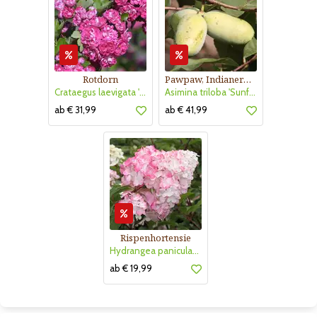
Rotdorn
Pawpaw, Indianerbanane
Crataegus laevigata 'Pauls Scarlet'
Asimina triloba 'Sunflower'
ab € 31,99
ab € 41,99
Rispenhortensie
Hydrangea paniculata 'Vanille Fraise'
ab € 19,99