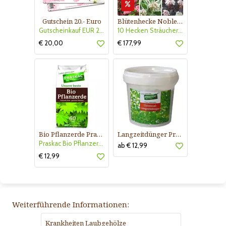
Gutschein 20.- Euro
Blütenhecke Nobless-Kollektion Nr. 402
Gutscheinkauf EUR 20.-
10 Hecken Sträucher - für 10 lfm Blütenhecke - Blühend März - Oktober
€ 20,00
€ 177,99
Bio Pflanzerde Praskac
Langzeitdünger Praskac
Praskac Bio Pflanzerde
ab € 12,99
€ 12,99
Weiterführende Informationen:
Krankheiten Laubgehölze