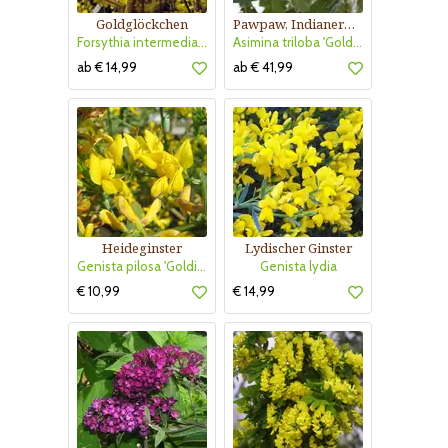
Goldglöckchen
Pawpaw, Indianerbanane
Forsythia intermedia 'Weekend'
Asimina triloba 'Golden 4'
ab € 14,99
ab € 41,99
Heideginster
Lydischer Ginster
Genista pilosa 'Goldilocks'
Genista lydia
€ 10,99
€ 14,99