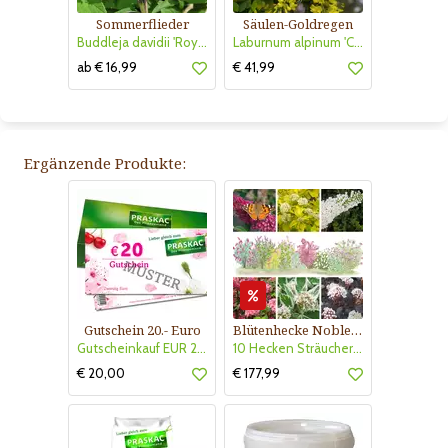
Sommerflieder
Säulen-Goldregen
Buddleja davidii 'Royal Red'
Laburnum alpinum 'Columnare'
ab € 16,99
€ 41,99
Ergänzende Produkte:
Gutschein 20.- Euro
Blütenhecke Nobless-Kollektion Nr. 402
Gutscheinkauf EUR 20.-
10 Hecken Sträucher - für 10 lfm Blütenhecke - Blühend März - Oktober
€ 20,00
€ 177,99