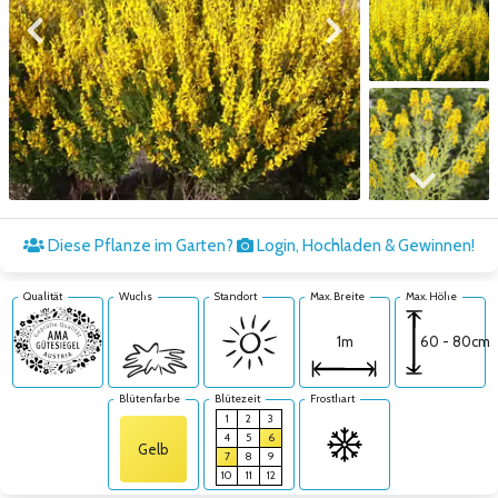
Zum vorigen Bild
Zum nächsten Bild
Zum nächsten Bild
Diese Pflanze im Garten?
Login, Hochladen & Gewinnen!
Qualität
Wuchs
Standort
Max. Breite
Max. Höhe
60 - 80cm
1m
Blütenfarbe
Blütezeit
Frosthart
1
2
3
4
5
6
Gelb
7
8
9
10
11
12