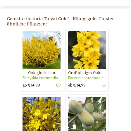
Genista tinctoria 'Royal Gold' - Königsgold-Ginster
ähnliche Pflanzen:
Goldglöckchen
Großblütiges Goldglöckchen
Forsythia intermedia 'Lynwood'
Forsythia intermedia 'Goldrausch'
ab € 14,99
ab € 14,99