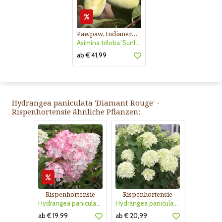
Pawpaw, Indianerbanane
Asimina triloba 'Sunflower'
ab € 41,99
Hydrangea paniculata 'Diamant Rouge' -
Rispenhortensie ähnliche Pflanzen:
Rispenhortensie
Rispenhortensie
Hydrangea paniculata 'Vanille Fraise'
Hydrangea paniculata 'Limelight'
ab € 19,99
ab € 20,99