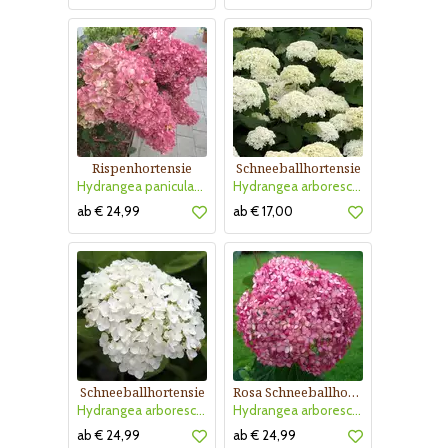
Rispenhortensie
Schneeballhortensie
Hydrangea paniculata 'Pinky Winky'
Hydrangea arborescens 'Annabelle'
ab € 24,99
ab € 17,00
Schneeballhortensie
Rosa Schneeballhortensie
Hydrangea arborescens 'Strong Annabelle'
Hydrangea arborescens 'Pink Annabelle'
ab € 24,99
ab € 24,99