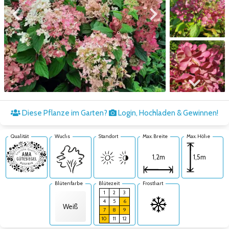
Zum vorigen Bild
Zum nächsten Bild
Zum nächsten Bild
Diese Pflanze im Garten?
Login, Hochladen & Gewinnen!
Qualität
Wuchs
Standort
Max. Breite
Max. Höhe
1,5m
1,2m
Blütenfarbe
Blütezeit
Frosthart
1
2
3
4
5
6
Weiß
7
8
9
10
11
12