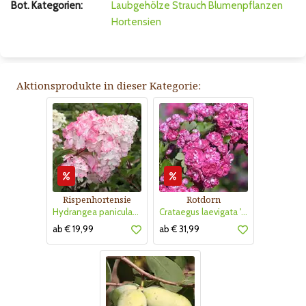
Bot. Kategorien:
Laubgehölze
Strauch
Blumenpflanzen
Hortensien
Aktionsprodukte in dieser Kategorie:
Rispenhortensie
Rotdorn
Hydrangea paniculata 'Vanille Fraise'
Crataegus laevigata 'Pauls Scarlet'
ab € 19,99
ab € 31,99