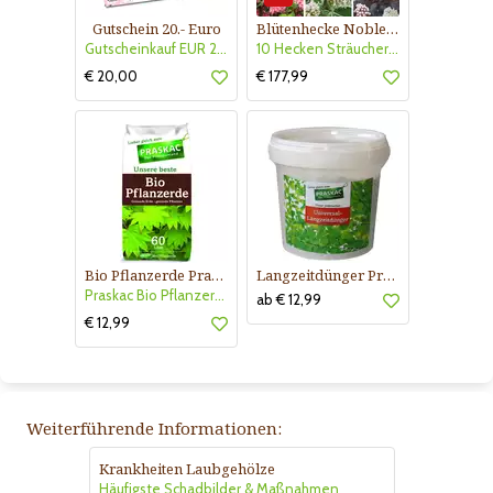
Gutschein 20.- Euro
Blütenhecke Nobless-Kollektion Nr. 402
Gutscheinkauf EUR 20.-
10 Hecken Sträucher - für 10 lfm Blütenhecke - Blühend März - Oktober
€ 20,00
€ 177,99
Bio Pflanzerde Praskac
Langzeitdünger Praskac
Praskac Bio Pflanzerde
ab € 12,99
€ 12,99
Weiterführende Informationen:
Krankheiten Laubgehölze
Häufigste Schadbilder & Maßnahmen