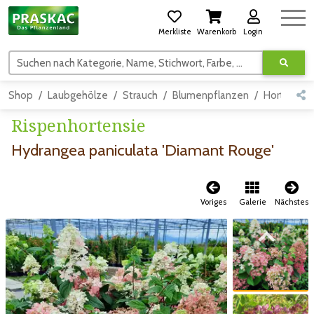
Merkliste
Warenkorb
Login
Suchen nach Kategorie, Name, Stichwort, Farbe, usw.
Shop
Laubgehölze
Strauch
Blumenpflanzen
Hortensie
Rispenhortensie
Hydrangea paniculata 'Diamant Rouge'
Voriges
Galerie
Nächstes
Zum vorigen Bild