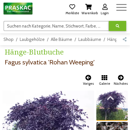
Merkliste
Warenkorb
Login
Suchen nach Kategorie, Name, Stichwort, Farbe, usw.
Shop
Laubgehölze
Alle Bäume
Laubbäume
Hängeform
Hänge-Blutbuche
Fagus sylvatica 'Rohan Weeping'
Voriges
Galerie
Nächstes
Zum vorigen Bild