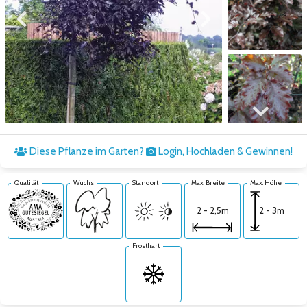
Zum vorigen Bild
Zum nächsten Bild
Zum nächsten Bild
Diese Pflanze im Garten?
Login, Hochladen & Gewinnen!
Qualität
Wuchs
Standort
Max. Breite
Max. Höhe
2 - 3m
2 - 2,5m
Frosthart