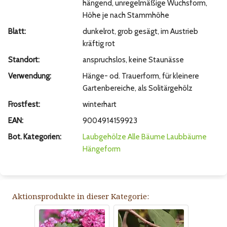
hängend, unregelmäßige Wuchsform,
Höhe je nach Stammhöhe
Blatt:
dunkelrot, grob gesägt, im Austrieb
kräftig rot
Standort:
anspruchslos, keine Staunässe
Verwendung:
Hänge- od. Trauerform, für kleinere
Gartenbereiche, als Solitärgehölz
Frostfest:
winterhart
EAN:
9004914159923
Bot. Kategorien:
Laubgehölze
Alle Bäume
Laubbäume
Hängeform
Aktionsprodukte in dieser Kategorie: