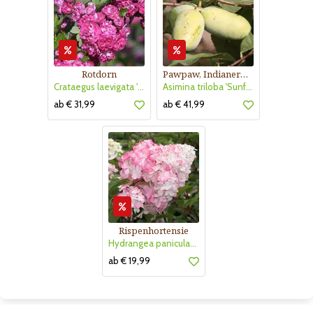
Rotdorn
Pawpaw, Indianerbanane
Crataegus laevigata 'Pauls Scarlet'
Asimina triloba 'Sunflower'
ab € 31,99
ab € 41,99
Rispenhortensie
Hydrangea paniculata 'Vanille Fraise'
ab € 19,99