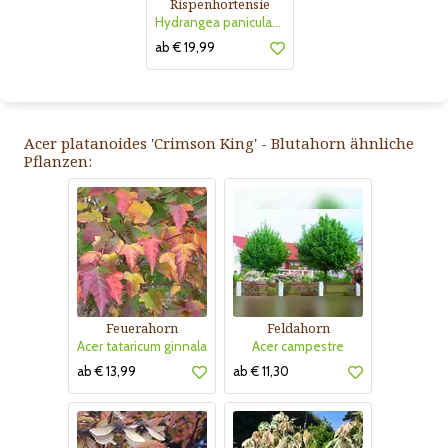
Rispenhortensie
Hydrangea paniculata 'Vanille Fraise'
ab € 19,99
Acer platanoides 'Crimson King' - Blutahorn ähnliche
Pflanzen:
Feuerahorn
Feldahorn
Acer tataricum ginnala
Acer campestre
ab € 13,99
ab € 11,30