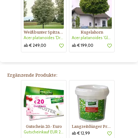
Weißbunter Spitzahorn
Kugelahorn
Acer platanoides 'Drummondii'
Acer platanoides 'Globosum'
ab € 249,00
ab € 199,00
Ergänzende Produkte:
Gutschein 20.- Euro
Langzeitdünger Praskac
Gutscheinkauf EUR 20.-
ab € 12,99