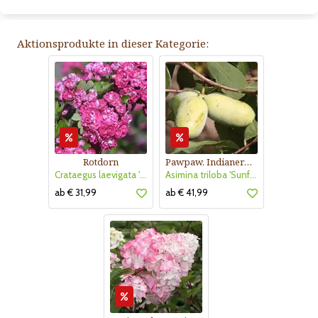
Aktionsprodukte in dieser Kategorie:
Rotdorn
Pawpaw, Indianerbanane
Crataegus laevigata 'Pauls Scarlet'
Asimina triloba 'Sunflower'
ab € 31,99
ab € 41,99