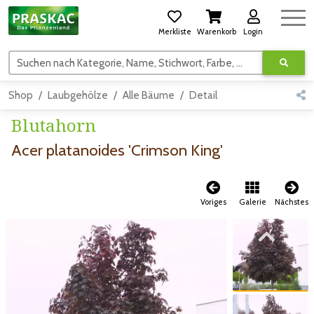
Merkliste
Warenkorb
Login
Suchen nach Kategorie, Name, Stichwort, Farbe, usw.
Shop
Laubgehölze
Alle Bäume
Detail
Blutahorn
Acer platanoides 'Crimson King'
Voriges
Galerie
Nächstes
Zum vorigen Bild