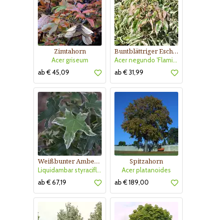
Zimtahorn
Buntblättriger Eschenahorn
Acer griseum
Acer negundo 'Flamingo'
ab € 45,09
ab € 31,99
Weißbunter Amberbaum
Spitzahorn
Liquidambar styraciflua 'Silver King'
Acer platanoides
ab € 67,19
ab € 189,00