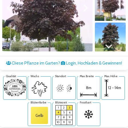
Zum vorigen Bild
Zum nächsten Bild
Zum nächsten Bild
Diese Pflanze im Garten?
Login, Hochladen & Gewinnen!
Qualität
Wuchs
Standort
Max. Breite
Max. Höhe
12 - 14m
8m
Blütenfarbe
Blütezeit
Frosthart
1
2
3
4
5
6
Gelb
7
8
9
10
11
12