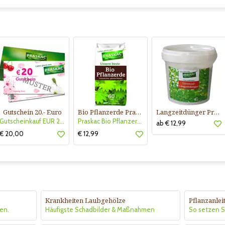
Gutschein 20.- Euro
Bio Pflanzerde Praskac
Langzeitdünger Praskac
Gutscheinkauf EUR 20.-
Praskac Bio Pflanzerde
ab € 12,99
€ 20,00
€ 12,99
Krankheiten Laubgehölze
Pflanzanle
en.
Häufigste Schadbilder & Maßnahmen
So setzen Si