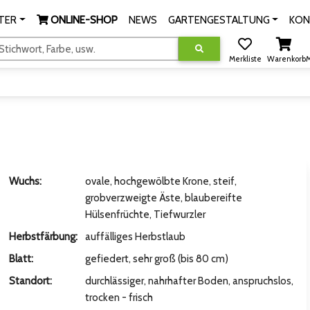
TER
ONLINE-SHOP
NEWS
GARTENGESTALTUNG
KON
tichwort, Farbe, usw.
Merkliste
Warenkorb
M
Wuchs:
ovale, hochgewölbte Krone, steif,
grobverzweigte Äste, blaubereifte
Hülsenfrüchte, Tiefwurzler
Herbstfärbung:
auffälliges Herbstlaub
Blatt:
gefiedert, sehr groß (bis 80 cm)
Standort:
durchlässiger, nahrhafter Boden, anspruchslos,
trocken - frisch