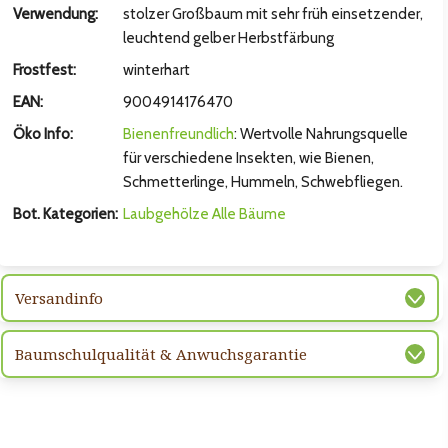
hsten Bild
Verwendung:
stolzer Großbaum mit sehr früh einsetzender,
leuchtend gelber Herbstfärbung
Frostfest:
winterhart
EAN:
9004914176470
Öko Info:
Bienenfreundlich
: Wertvolle Nahrungsquelle
für verschiedene Insekten, wie Bienen,
Schmetterlinge, Hummeln, Schwebfliegen.
Bot. Kategorien:
Laubgehölze
Alle Bäume
hsten Bild
Versandinfo
Baumschulqualität & Anwuchsgarantie