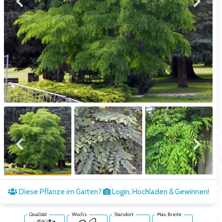
Zum vorigen Bild
Zum näc
Zum vorigen Bild
Zum näc
Diese Pflanze im Garten?
Login, Hochladen & Gewinnen!
Qualität
Wuchs
Standort
Max. Breite