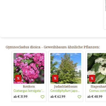
Gymnocladus dioica - Geweihbaum ähnliche Pflanzen:
Rotdorn
Judasblattbaum
Etagenhart
Crataegus laevigata 'Pauls Scarlet'
Cercidiphyllum japonicum
Cornus cont
ab € 31,99
ab € 62,99
ab € 48,99