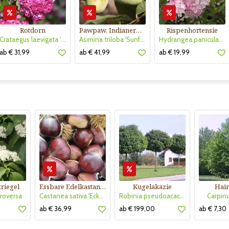
Rotdorn
Pawpaw, Indianerbanane
Rispenhortensie
Crataegus laevigata 'Pauls Scarlet'
Asimina triloba 'Sunflower'
Hydrangea paniculata 'Vanille Fraise'
ab € 31,99
ab € 41,99
ab € 19,99
riegel
Essbare Edelkastanie, Maroni
Kugelakazie
Hai
roversa
Castanea sativa 'Ecker 1'
Robinia pseudoacacia 'Umbraculifera'
Carpinu
ab € 36,99
ab € 199,00
ab € 7,30