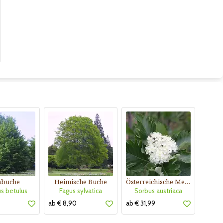
nbuche
Heimische Buche
Österreichische Mehlbeere
s betulus
Fagus sylvatica
Sorbus austriaca
ab € 8,90
ab € 31,99