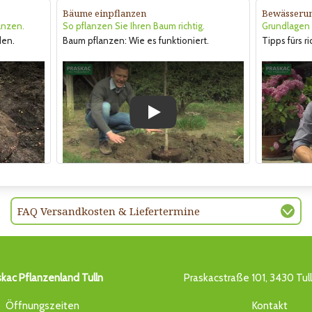
Bäume einpflanzen
Bewässeru
anzen.
So pflanzen Sie Ihren Baum richtig.
Grundlagen &
den.
Baum pflanzen: Wie es funktioniert.
Tipps fürs r
Play
FAQ Versandkosten & Liefertermine
skac Pflanzenland Tulln
Praskacstraße 101, 3430 Tul
Öffnungszeiten
Kontakt