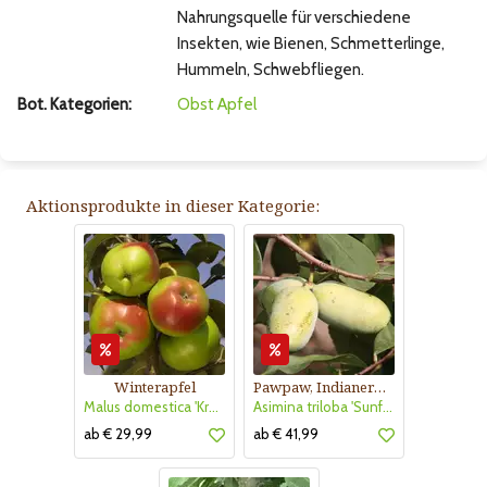
Nahrungsquelle für verschiedene
Insekten, wie Bienen, Schmetterlinge,
Hummeln, Schwebfliegen.
Bot. Kategorien:
Obst
Apfel
Aktionsprodukte in dieser Kategorie:
Winterapfel
Pawpaw, Indianerbanane
Malus domestica 'Kronprinz Rudolf'
Asimina triloba 'Sunflower'
ab € 29,99
ab € 41,99