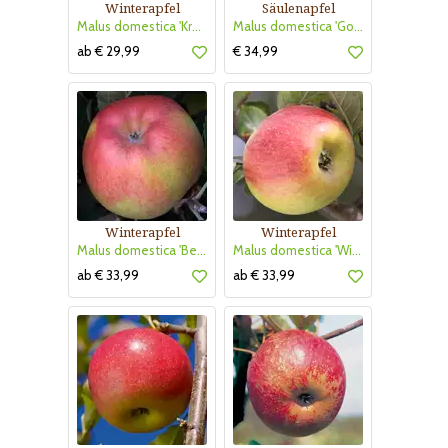
Winterapfel
Säulenapfel
Malus domestica 'Kronprinz Rudolf'
Malus domestica 'Golden Gate'
ab € 29,99
€ 34,99
Winterapfel
Winterapfel
Malus domestica 'Berlepsch Gold Renette'
Malus domestica 'Winter Goldparmäne'
ab € 33,99
ab € 33,99