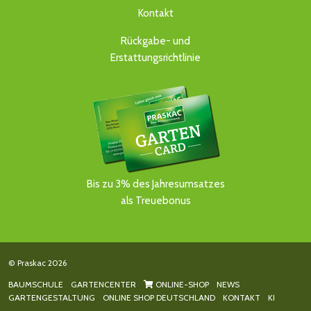
Kontakt
Rückgabe- und
Erstattungsrichtlinie
Bis zu 3% des Jahresumsatzes
als Treuebonus
© Praskac 2026
BAUMSCHULE
GARTENCENTER
ONLINE-SHOP
NEWS
GARTENGESTALTUNG
ONLINE SHOP DEUTSCHLAND
KONTAKT
KI