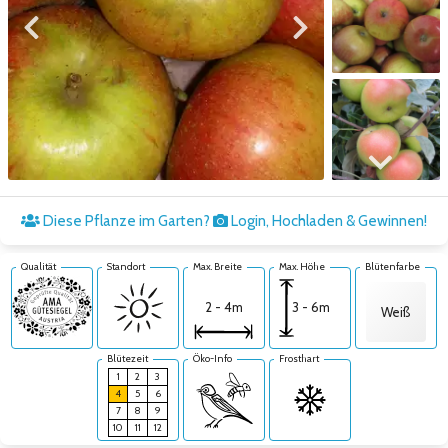
Zum vorigen Bild
Zum nächsten Bild
Zum nächsten Bild
Diese Pflanze im Garten?
Login, Hochladen & Gewinnen!
Qualität
Standort
Max. Breite
Max. Höhe
Blütenfarbe
3 - 6m
2 - 4m
Weiß
Blütezeit
Öko-Info
Frosthart
1
2
3
4
5
6
7
8
9
10
11
12