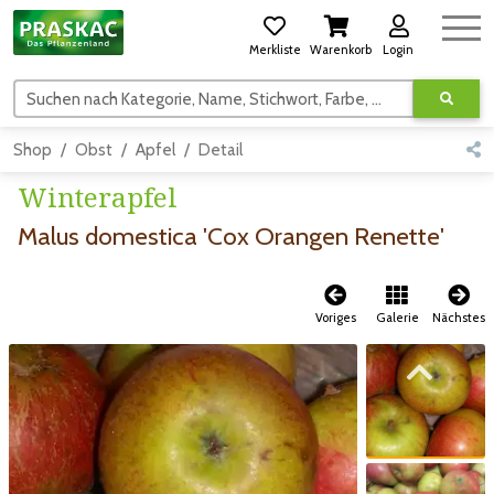
Merkliste
Warenkorb
Login
Suchen nach Kategorie, Name, Stichwort, Farbe, usw.
Shop
Obst
Apfel
Detail
Winterapfel
Malus domestica 'Cox Orangen Renette'
Voriges
Galerie
Nächstes
Zum vorigen Bild