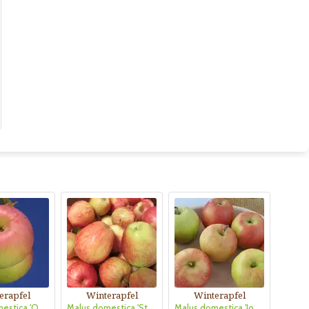
erapfel
Winterapfel
Winterapfel
Malus domestica 'Ontario'
Malus domestica 'Steirische Schafnase'
Malus domestica 'Jonathan'