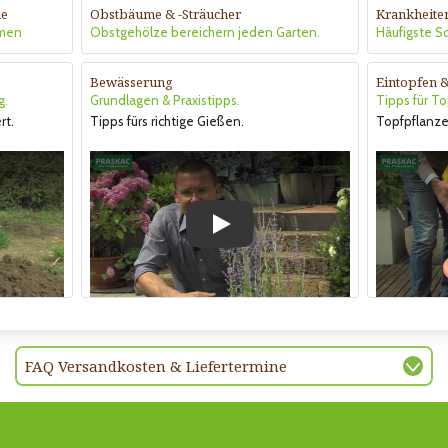
me
Obstbäume & -Sträucher
Krankheite
hmen
Obstgehölze bereichern jeden Garten.
Häufigste 
Bewässerung
Eintopfen 
g.
Grundlagen & Praxistipps.
Tipps für T
rt.
Tipps fürs richtige Gießen.
Topfpflanze
Play
FAQ Versandkosten & Liefertermine