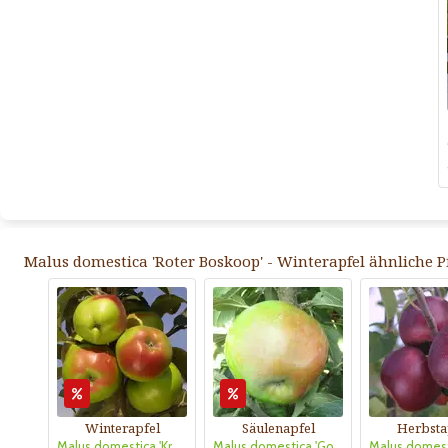
Malus domestica 'Roter Boskoop' - Winterapfel ähnliche P
Winterapfel
Säulenapfel
Herbsta
Malus domestica 'Kronprinz Rudolf'
Malus domestica 'Golden Gate'