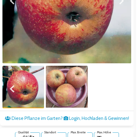
Zum vorigen Bild
Zum näc
Zum vorigen Bild
Zum näc
Diese Pflanze im Garten?
Login, Hochladen & Gewinnen!
Qualität
Standort
Max. Breite
Max. Höhe