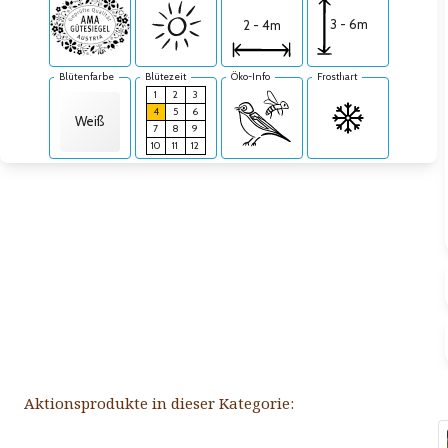
3 - 6m
2 - 4m
Blütenfarbe
Blütezeit
Öko-Info
Frosthart
1
2
3
4
5
6
Weiß
7
8
9
10
11
12
Aktionsprodukte in dieser Kategorie: