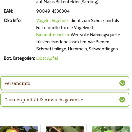
auf Malus Bittenfelder (Sämling)
EAN:
9004914536304
Öko Info:
Vogelnährgehölz
, dient zum Schutz und als
Futterquelle für die Vogelwelt.
Bienenfreundlich
: Wertvolle Nahrungsquelle
für verschiedene Insekten, wie Bienen,
Schmetterlinge, Hummeln, Schwebfliegen.
Bot. Kategorien:
Obst
Apfel
Versandinfo
Gärtnerqualität & Anwuchsgarantie