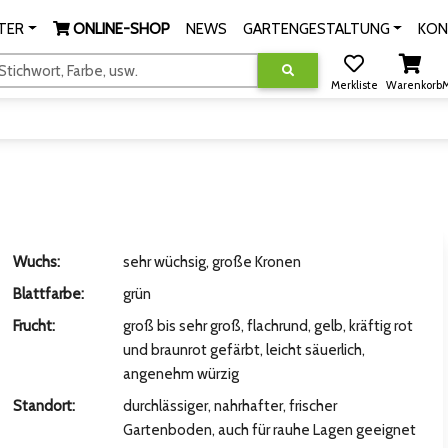
TER
ONLINE-SHOP
NEWS
GARTENGESTALTUNG
KON
tichwort, Farbe, usw.
Merkliste
Warenkorb
M
Wuchs:
sehr wüchsig, große Kronen
Blattfarbe:
grün
Frucht:
groß bis sehr groß, flachrund, gelb, kräftig rot
und braunrot gefärbt, leicht säuerlich,
angenehm würzig
Standort:
durchlässiger, nahrhafter, frischer
Gartenboden, auch für rauhe Lagen geeignet