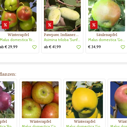
Winterapfel
Pawpaw, Indianerbanane
Säulenapfel
Malus domestica 'Kronprinz Rudolf'
Asimina triloba 'Sunflower'
Malus domestica 'Golden Gate'
ab € 29,99
ab € 41,99
€ 34,99
flanzen:
pfel
Winterapfel
Winterapfel
Wint
Malus domestica 'Roter von Simonffi'
Malus domestica 'Cox Orangen Renette'
Malus domestica 'Golden Delicious'