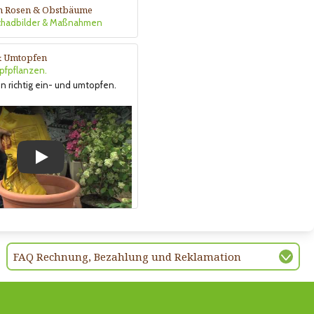
n Rosen & Obstbäume
Schadbilder & Maßnahmen
& Umtopfen
opfpflanzen.
n richtig ein- und umtopfen.
Play
FAQ Rechnung, Bezahlung und Reklamation