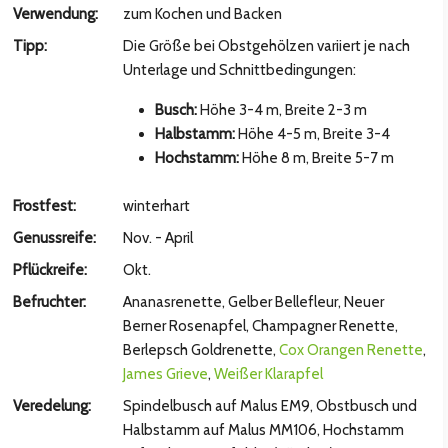
hsten Bild
Verwendung:
zum Kochen und Backen
Tipp:
Die Größe bei Obstgehölzen variiert je nach
Unterlage und Schnittbedingungen:
Busch:
Höhe 3-4 m, Breite 2-3 m
Halbstamm:
Höhe 4-5 m, Breite 3-4
Hochstamm:
Höhe 8 m, Breite 5-7 m
Frostfest:
winterhart
Genussreife:
Nov. - April
Pflückreife:
Okt.
hsten Bild
Befruchter:
Ananasrenette, Gelber Bellefleur, Neuer
Berner Rosenapfel, Champagner Renette,
Berlepsch Goldrenette,
Cox Orangen Renette
,
James Grieve
,
Weißer Klarapfel
Veredelung:
Spindelbusch auf Malus EM9, Obstbusch und
Halbstamm auf Malus MM106, Hochstamm