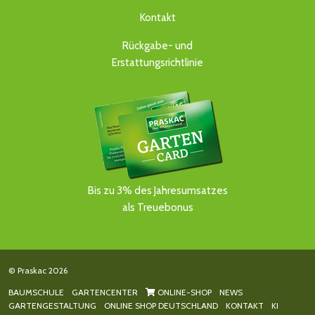
Kontakt
Rückgabe- und
Erstattungsrichtlinie
Bis zu 3% des Jahresumsatzes
als Treuebonus
© Praskac 2026
BAUMSCHULE
GARTENCENTER
ONLINE-SHOP
NEWS
GARTENGESTALTUNG
ONLINE SHOP DEUTSCHLAND
KONTAKT
KI