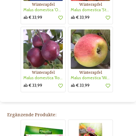
Winterapfel
Winterapfel
Malus domestica 'Ontario'
Malus domestica 'Steirische Schafnase'
ab € 33,99
ab € 33,99
Winterapfel
Winterapfel
Malus domestica 'Roter von Simonffi'
Malus domestica 'Winter Goldparmäne'
ab € 33,99
ab € 33,99
Ergänzende Produkte: