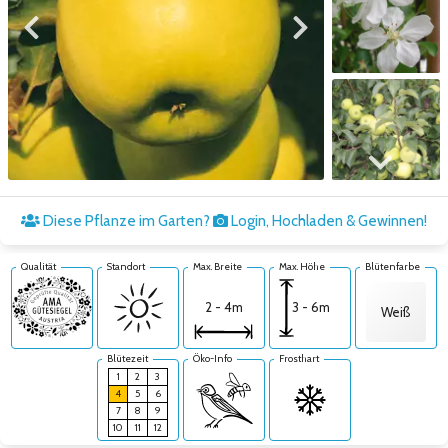
Zum vorigen Bild
Zum nächsten Bild
Zum nächsten Bild
Diese Pflanze im Garten?
Login, Hochladen & Gewinnen!
Qualität
Standort
Max. Breite
Max. Höhe
Blütenfarbe
3 - 6m
2 - 4m
Weiß
Blütezeit
Öko-Info
Frosthart
1
2
3
4
5
6
7
8
9
10
11
12