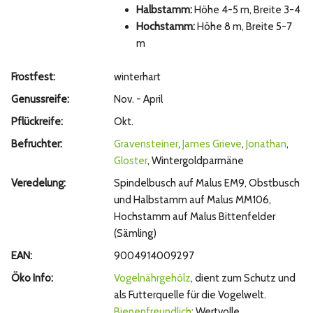
Halbstamm:
Höhe 4-5 m, Breite 3-4
Hochstamm:
Höhe 8 m, Breite 5-7
m
Frostfest:
winterhart
Genussreife:
Nov. - April
Pflückreife:
Okt.
Befruchter:
Gravensteiner
,
James Grieve
,
Jonathan
,
Gloster
, Wintergoldparmäne
Veredelung:
Spindelbusch auf Malus EM9, Obstbusch
und Halbstamm auf Malus MM106,
Hochstamm auf Malus Bittenfelder
(Sämling)
EAN:
9004914009297
Öko Info:
Vogelnährgehölz
, dient zum Schutz und
als Futterquelle für die Vogelwelt.
Bienenfreundlich
: Wertvolle