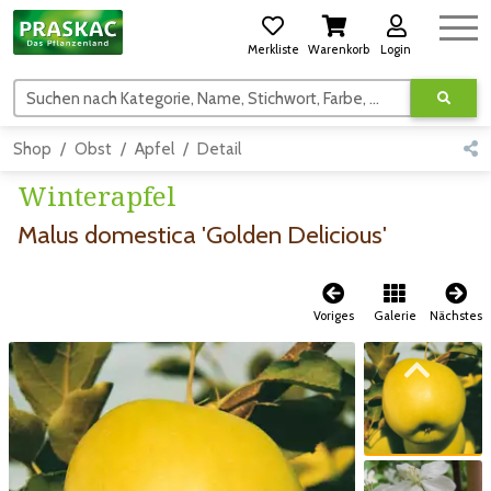
Merkliste
Warenkorb
Login
Suchen nach Kategorie, Name, Stichwort, Farbe, usw.
Shop
Obst
Apfel
Detail
Winterapfel
Malus domestica 'Golden Delicious'
Voriges
Galerie
Nächstes
Zum vorigen Bild