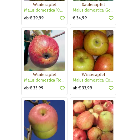
Winterapfel
Säulenapfel
Malus domestica 'Kronprinz Rudolf'
Malus domestica 'Golden Gate'
ab € 29,99
€ 34,99
Winterapfel
Winterapfel
Malus domestica 'Roter Boskoop'
Malus domestica 'Cox Orangen Renette'
ab € 33,99
ab € 33,99