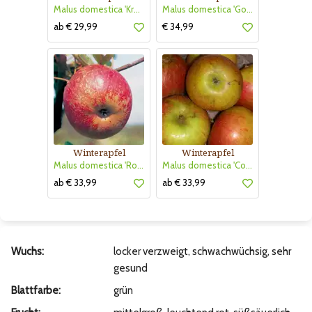
Malus domestica 'Kronprinz Rudolf'
Malus domestica 'Golden Gate'
ab € 29,99
€ 34,99
Winterapfel
Winterapfel
Malus domestica 'Roter Boskoop'
Malus domestica 'Cox Orangen Renette'
ab € 33,99
ab € 33,99
Wuchs:
locker verzweigt, schwachwüchsig, sehr
gesund
Blattfarbe:
grün