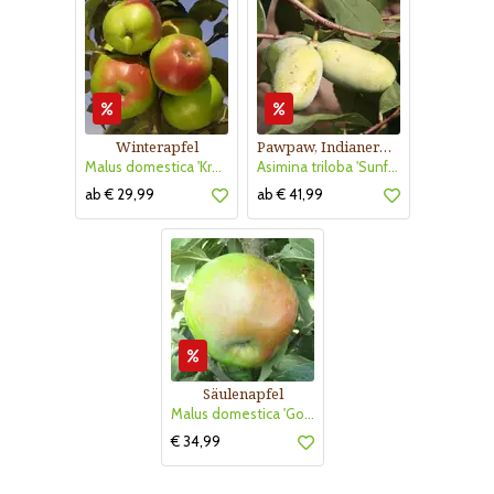
Winterapfel
Pawpaw, Indianerbanane
Malus domestica 'Kronprinz Rudolf'
Asimina triloba 'Sunflower'
ab € 29,99
ab € 41,99
Säulenapfel
Malus domestica 'Golden Gate'
€ 34,99