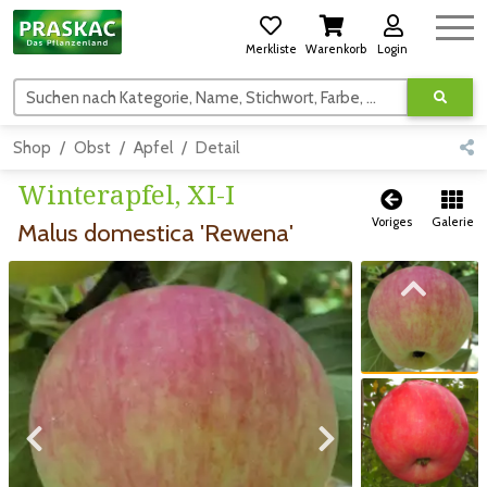
Merkliste
Warenkorb
Login
Suchen nach Kategorie, Name, Stichwort, Farbe, usw.
Shop
Obst
Apfel
Detail
Winterapfel, XI-I
Voriges
Galerie
Malus domestica 'Rewena'
Zum vorigen Bild
Zum vorigen Bild
Zum nächsten Bild