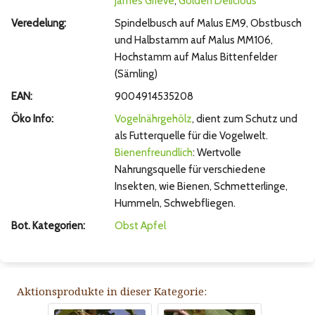
James Grieve
,
Golden Delicious
Veredelung:
Spindelbusch auf Malus EM9, Obstbusch
und Halbstamm auf Malus MM106,
Hochstamm auf Malus Bittenfelder
(Sämling)
EAN:
9004914535208
Öko Info:
Vogelnährgehölz
, dient zum Schutz und
als Futterquelle für die Vogelwelt.
Bienenfreundlich
: Wertvolle
Nahrungsquelle für verschiedene
Insekten, wie Bienen, Schmetterlinge,
Hummeln, Schwebfliegen.
Bot. Kategorien:
Obst
Apfel
Aktionsprodukte in dieser Kategorie: