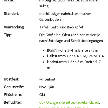
Frucht:
mittelgroß, leuchtend rot, süßsäuerlich,
saftig
Standort:
durchlässiger, nahrhafter, frischer
Gartenboden
Verwendung:
Tafel-, Saft- und Backapfel
Tipp:
Die Größe bei Obstgehölzen variiert je
nach Unterlage und Schnittbedingungen:
Busch:
Höhe 3-4 m, Breite 2-3 m
Halbstamm:
Höhe 4-5 m, Breite 3-4
Hochstamm:
Höhe 8 m, Breite 5-7
m
Frostfest:
winterhart
Genussreife:
Nov. - Jän.
Pflückreife:
Okt.
Befruchter:
Cox Orangen Renette
,
Rebella
,
Idared
,