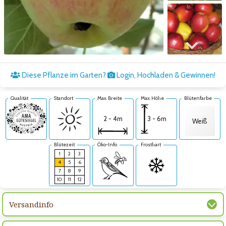
Zum nächsten Bild
Diese Pflanze im Garten?
Login, Hochladen & Gewinnen!
Qualität
Standort
Max. Breite
Max. Höhe
Blütenfarbe
3 - 6m
2 - 4m
Weiß
Blütezeit
Öko-Info
Frosthart
1
2
3
4
5
6
7
8
9
10
11
12
Versandinfo