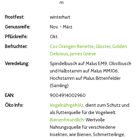
m
Frostfest:
winterhart
Genussreife:
Nov. - März
Pflückreife:
Okt.
Befruchter:
Cox Orangen Renette
,
Gloster
,
Golden
Delicious
,
James Grieve
Veredelung:
Spindelbusch auf Malus EM9, Obstbusch
und Halbstamm auf Malus MM106,
Hochstamm auf Malus Bittenfelder
(Sämling)
EAN:
9004914002960
Öko Info:
Vogelnährgehölz
, dient zum Schutz und
als Futterquelle für die Vogelwelt.
Bienenfreundlich
: Wertvolle
Nahrungsquelle für verschiedene
Insekten, wie Bienen, Schmetterlinge,