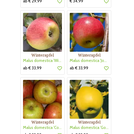
ab € 29,99
€ 34,99
Winterapfel
Winterapfel
Malus domestica 'Winter Goldparmäne'
Malus domestica 'Jonagold'
ab € 33,99
ab € 33,99
Winterapfel
Winterapfel
Malus domestica 'Cox Orangen Renette'
Malus domestica 'Golden Delicious'