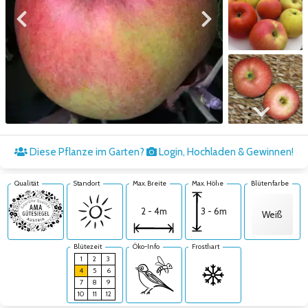
Zum vorigen Bild
Zum nächsten Bild
Zum nächsten Bild
Diese Pflanze im Garten?
Login, Hochladen & Gewinnen!
Qualität
Standort
Max. Breite
Max. Höhe
Blütenfarbe
3 - 6m
2 - 4m
Weiß
Blütezeit
Öko-Info
Frosthart
1
2
3
4
5
6
7
8
9
10
11
12