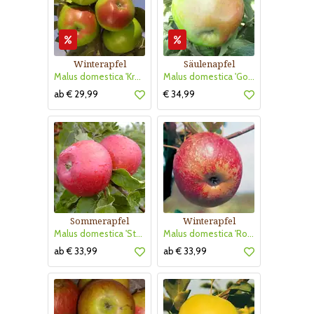
Winterapfel
Säulenapfel
Malus domestica 'Kronprinz Rudolf'
Malus domestica 'Golden Gate'
ab € 29,99
€ 34,99
Sommerapfel
Winterapfel
Malus domestica 'Stark Earliest'
Malus domestica 'Roter Boskoop'
ab € 33,99
ab € 33,99