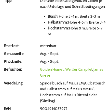
Tipp:
Die Größe bei Obstgehölzen variiert je
nach Unterlage und Schnittbedingungen:
Busch:
Höhe 3-4 m, Breite 2-3 m
Halbstamm:
Höhe 4-5 m, Breite 3-4
Hochstamm:
Höhe 8 m, Breite 5-7
m
Frostfest:
winterhart
Genussreife:
Aug. - Sept.
Pflückreife:
Aug. - Sept.
Befruchter:
Golden Hornet
,
Weißer Klarapfel
,
James
Grieve
Veredelung:
Spindelbusch auf Malus EM9, Obstbusch
und Halbstamm auf Malus MM106,
Hochstamm auf Malus Bittenfelder
(Sämling)
EAN:
9004914052972