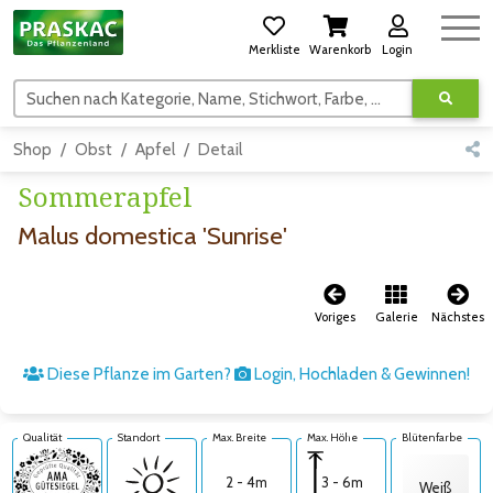
Merkliste
Warenkorb
Login
Suchen nach Kategorie, Name, Stichwort, Farbe, usw.
Shop
Obst
Apfel
Detail
Sommerapfel
Malus domestica 'Sunrise'
Voriges
Galerie
Nächstes
Diese Pflanze im Garten?
Login, Hochladen & Gewinnen!
Qualität
Standort
Max. Breite
Max. Höhe
Blütenfarbe
3 - 6m
2 - 4m
Weiß