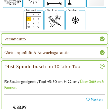
Blütezeit
Öko-Info
Frosthart
1
2
3
4
5
6
7
8
9
10
11
12
Versandinfo
Gärtnerqualität & Anwuchsgarantie
Obst-Spindelbusch im 10 Liter Topf
Für Spalier geeignet. /Topf-Ø: 30 cm; H: 22 cm /
Über Größen &
Formen.
Merken
€ 33,99