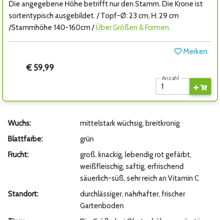
Die angegebene Höhe betrifft nur den Stamm. Die Krone ist
sortentypisch ausgebildet. / Topf-Ø: 23 cm; H: 29 cm
/Stammhöhe 140-160cm /
Über Größen & Formen.
Merken
€ 59,99
Anzahl
Wuchs:
mittelstark wüchsig, breitkronig
Blattfarbe:
grün
Frucht:
groß, knackig, lebendig rot gefärbt,
weißfleischig, saftig, erfrischend
säuerlich-süß, sehr reich an Vitamin C
Standort:
durchlässiger, nahrhafter, frischer
Gartenboden