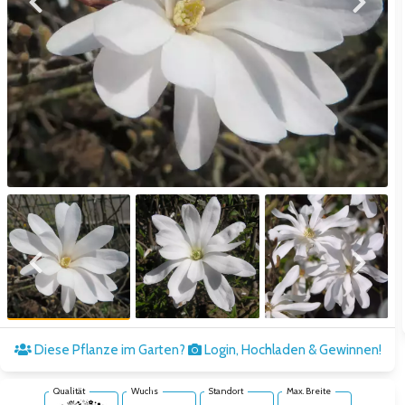
Zum vorigen Bild
Zum näc
Zum vorigen Bild
Zum näc
Diese Pflanze im Garten?
Login, Hochladen & Gewinnen!
Qualität
Wuchs
Standort
Max. Breite