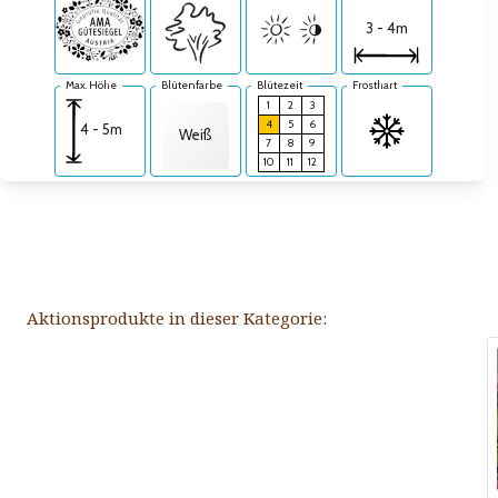
3 - 4m
Max. Höhe
Blütenfarbe
Blütezeit
Frosthart
1
2
3
4
5
6
4 - 5m
Weiß
7
8
9
10
11
12
Aktionsprodukte in dieser Kategorie: