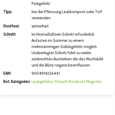
hsten Bild
Parkgehölz
Tipp:
bei der Pflanzung Laubkompost oder Torf
verwenden
Frostfest:
winterhart
Schnitt:
Im Normalfall kein Schnitt erforderlich.
Aufasten im Sommer zu einem
mehrstämmigen Solitärgehölz möglich.
Unüberlegter Schnitt führt zu vielen
senkrechten Austrieben die das Wuchsbild
und die Blüte negativ beeinflussen.
EAN:
9004914226441
hsten Bild
Bot. Kategorien:
Laubgehölze
Strauch
Moorbeet
Magnolie