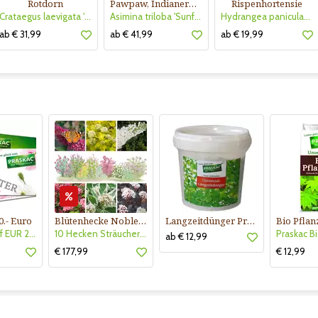
Rotdorn
Pawpaw, Indianerbanane
Rispenhortensie
Crataegus laevigata 'Pauls Scarlet'
Asimina triloba 'Sunflower'
Hydrangea paniculata 'Vanille Fraise'
ab € 31,99
ab € 41,99
ab € 19,99
0.- Euro
Blütenhecke Nobless-Kollektion Nr. 402
Langzeitdünger Praskac
Gutscheinkauf EUR 20.-
10 Hecken Sträucher - für 10 lfm Blütenhecke - Blühend März - Oktober
ab € 12,99
€ 177,99
€ 12,99