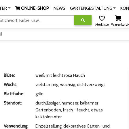
TER
ONLINE-SHOP
NEWS
GARTENGESTALTUNG
KON
tichwort, Farbe, usw.
Merkliste
Warenkorb
M
il
Blüte:
weiß mit leicht rosa Hauch
Wuchs:
vielstämmig, wüchsig, dichtverzweigt
Blattfarbe:
grün
Standort:
durchlässiger, humoser, kalkarmer
Gartenboden, frisch - feucht, etwas
kalktoleranter
Verwendung:
Einzelstellung, dekoratives Garten- und