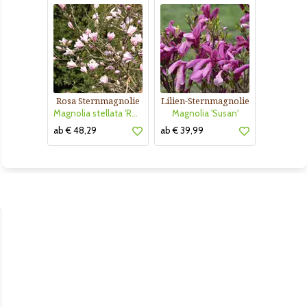
Rosa Sternmagnolie
Lilien-Sternmagnolie
Magnolia stellata 'Rosea'
Magnolia 'Susan'
ab € 48,29
ab € 39,99