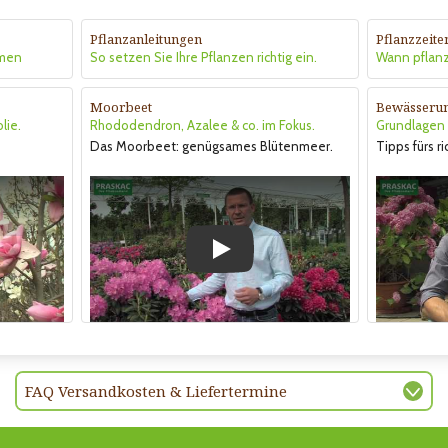
Pflanzanleitungen
Pflanzzeite
hmen
So setzen Sie Ihre Pflanzen richtig ein.
Wann pflan
Moorbeet
Bewässeru
lie.
Rhododendron, Azalee & co. im Fokus.
Grundlagen &
Das Moorbeet: genügsames Blütenmeer.
Tipps fürs r
Play
FAQ Versandkosten & Liefertermine