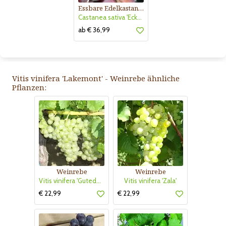
Essbare Edelkastanie, Maroni
Castanea sativa 'Ecker 1'
ab € 36,99
Vitis vinifera 'Lakemont' - Weinrebe ähnliche
Pflanzen:
Weinrebe
Weinrebe
Vitis vinifera 'Gutedel Weiß'
Vitis vinifera 'Zala'
€ 22,99
€ 22,99