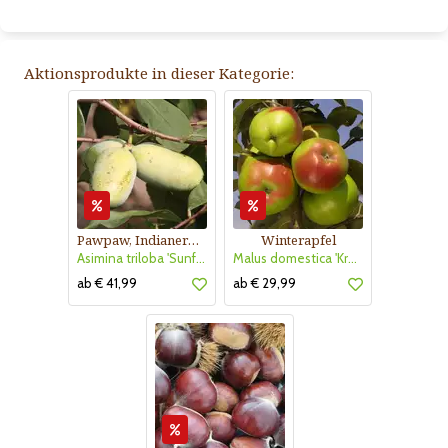
Aktionsprodukte in dieser Kategorie:
Pawpaw, Indianerbanane
Winterapfel
Asimina triloba 'Sunflower'
Malus domestica 'Kronprinz Rudolf'
ab € 41,99
ab € 29,99