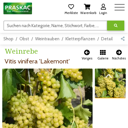
Merkliste
Warenkorb
Login
Suchen nach Kategorie, Name, Stichwort, Farbe, usw.
Shop
Obst
Weintrauben
Kletterpflanzen
Detail
Weinrebe
Voriges
Galerie
Nächstes
Vitis vinifera 'Lakemont'
Zum vorigen Bild