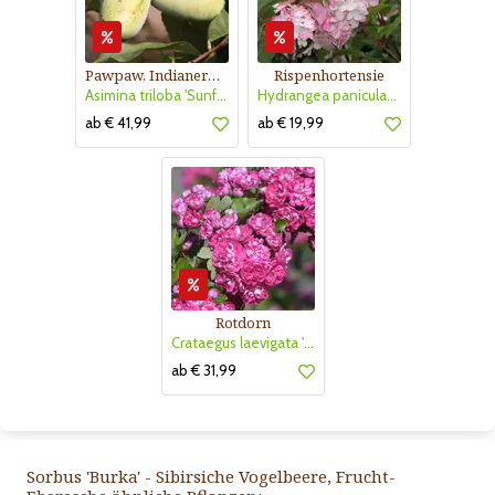
Pawpaw, Indianerbanane
Rispenhortensie
Asimina triloba 'Sunflower'
Hydrangea paniculata 'Vanille Fraise'
ab € 41,99
ab € 19,99
Rotdorn
Crataegus laevigata 'Pauls Scarlet'
ab € 31,99
Sorbus 'Burka' - Sibirsiche Vogelbeere, Frucht-