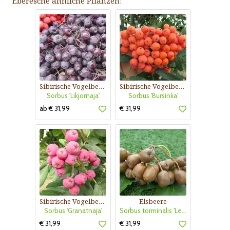
Eberesche ähnliche Pflanzen:
Sibirische Vogelbeere, Frucht-Eberesche
Sibirische Vogelbeere, Frucht-Eberesche
Sorbus 'Likjornaja'
Sorbus 'Bursinka'
ab € 31,99
€ 31,99
Sibirische Vogelbeere, Frucht-Eberesche
Elsbeere
Sorbus 'Granatnaja'
Sorbus torminalis 'Leopold'
€ 31,99
€ 31,99