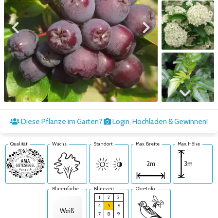
Zum vorigen Bild
Zum nächsten Bild
Zum nächsten Bild
Diese Pflanze im Garten?
Login, Hochladen & Gewinnen!
Qualität
Wuchs
Standort
Max. Breite
Max. Höhe
3m
2m
Blütenfarbe
Blütezeit
Öko-Info
1
2
3
4
5
6
Weiß
7
8
9