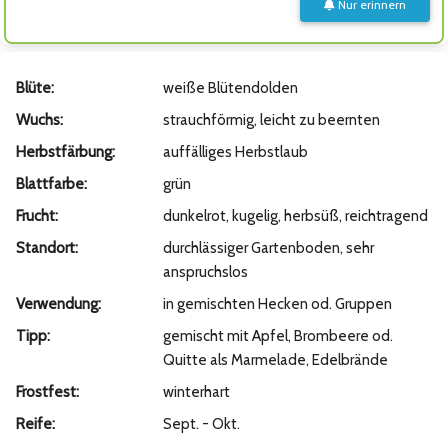
Nur erinnern
Blüte:
weiße Blütendolden
Wuchs:
strauchförmig, leicht zu beernten
Herbstfärbung:
auffälliges Herbstlaub
Blattfarbe:
grün
Frucht:
dunkelrot, kugelig, herbsüß, reichtragend
Standort:
durchlässiger Gartenboden, sehr
anspruchslos
Verwendung:
in gemischten Hecken od. Gruppen
Tipp:
gemischt mit Apfel, Brombeere od.
Quitte als Marmelade, Edelbrände
Frostfest:
winterhart
Reife:
Sept. - Okt.