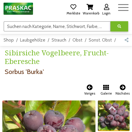
Merkliste
Warenkorb
Login
Suchen nach Kategorie, Name, Stichwort, Farbe, usw.
Shop
Laubgehölze
Strauch
Obst
Sonst. Obst
Detail
Sibirsiche Vogelbeere, Frucht-
Eberesche
Sorbus 'Burka'
Voriges
Galerie
Nächstes
Zum vorigen Bild