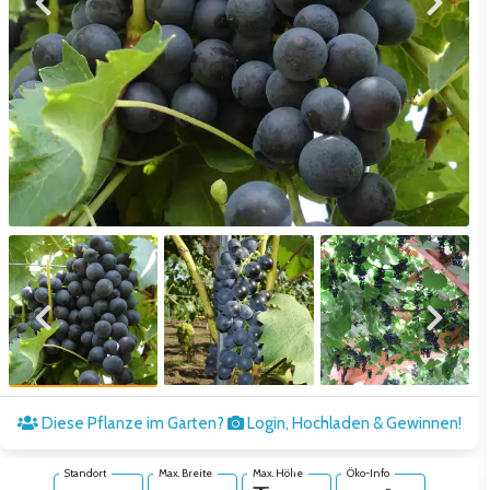
Zum vorigen Bild
Zum näc
Zum vorigen Bild
Zum näc
Diese Pflanze im Garten?
Login, Hochladen & Gewinnen!
Standort
Max. Breite
Max. Höhe
Öko-Info