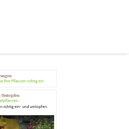
itungen
e Ihre Pflanzen richtig ein.
& Umtopfen
opfpflanzen.
n richtig ein- und umtopfen.