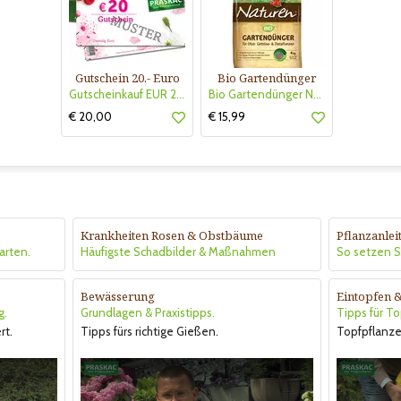
Gutschein 20.- Euro
Bio Gartendünger
Gutscheinkauf EUR 20.-
Bio Gartendünger Naturen
€ 20,00
€ 15,99
Krankheiten Rosen & Obstbäume
Pflanzanle
arten.
Häufigste Schadbilder & Maßnahmen
So setzen Si
Bewässerung
Eintopfen 
g.
Grundlagen & Praxistipps.
Tipps für T
rt.
Tipps fürs richtige Gießen.
Topfpflanze