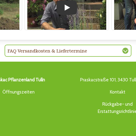
Play
FAQ Versandkosten & Liefertermine
skac Pflanzenland Tulln
Praskacstraße 101, 3430 Tul
Öffnungszeiten
Kontakt
Rückgabe- und
Erstattungsrichtlini