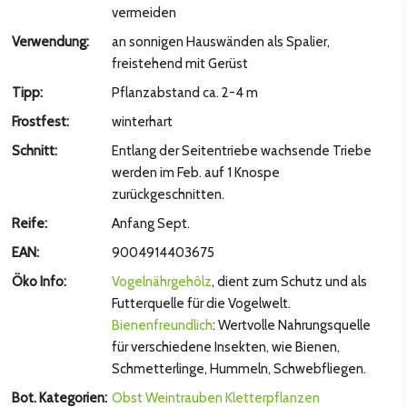
hsten Bild
vermeiden
Verwendung:
an sonnigen Hauswänden als Spalier,
freistehend mit Gerüst
Tipp:
Pflanzabstand ca. 2-4 m
Frostfest:
winterhart
Schnitt:
Entlang der Seitentriebe wachsende Triebe
werden im Feb. auf 1 Knospe
zurückgeschnitten.
Reife:
Anfang Sept.
EAN:
9004914403675
hsten Bild
Öko Info:
Vogelnährgehölz
, dient zum Schutz und als
Futterquelle für die Vogelwelt.
Bienenfreundlich
: Wertvolle Nahrungsquelle
für verschiedene Insekten, wie Bienen,
Schmetterlinge, Hummeln, Schwebfliegen.
Bot. Kategorien:
Obst
Weintrauben
Kletterpflanzen