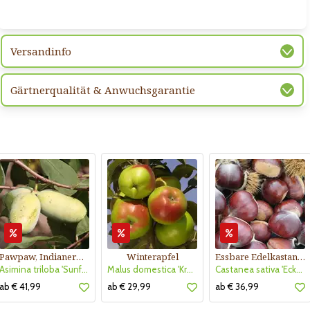
Versandinfo
Gärtnerqualität & Anwuchsgarantie
Pawpaw, Indianerbanane
Winterapfel
Essbare Edelkastanie, Maroni
Asimina triloba 'Sunflower'
Malus domestica 'Kronprinz Rudolf'
Castanea sativa 'Ecker 1'
ab € 41,99
ab € 29,99
ab € 36,99