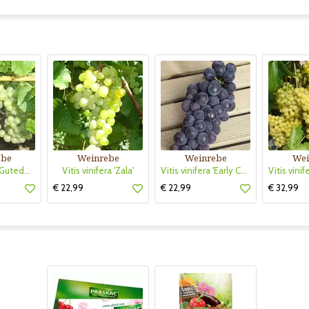
ebe
Weinrebe
Weinrebe
Wei
Vitis vinifera 'Gutedel Weiß'
Vitis vinifera 'Zala'
Vitis vinifera 'Early Campbell'
€ 22,99
€ 22,99
€ 32,99