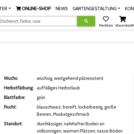
TER
ONLINE-SHOP
NEWS
GARTENGESTALTUNG
KON
tichwort, Farbe, usw.
Merkliste
Warenkorb
M
Wuchs:
wüchsig, weitgehend pilzresistent
Herbstfärbung:
auffälliges Herbstlaub
Blattfarbe:
grün
Frucht:
blauschwarz, bereift, lockerbeerig, große
Beeren, Muskatgeschmack
Standort:
durchlässiger, nahrhafter Boden an
vollsonnigen, warmen Plätzen, nasse Böden