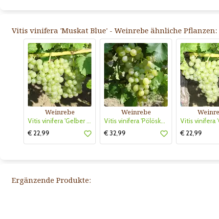
Vitis vinifera 'Muskat Blue' - Weinrebe ähnliche Pflanzen:
Weinrebe
Weinrebe
Weinr
Vitis vinifera 'Gelber Muskateller'
Vitis vinifera 'Pölöskei Muskataly'
€ 22,99
€ 32,99
€ 22,99
Ergänzende Produkte: