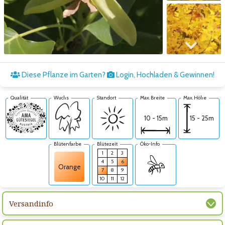
Zum nächsten Bild
Diese Pflanze im Garten?
Login, Hochladen & Gewinnen!
Qualität
Wuchs
Standort
Max. Breite
Max. Höhe
15 - 25m
10 - 15m
Blütenfarbe
Blütezeit
Öko-Info
1
2
3
4
5
6
Orange
7
8
9
10
11
12
Versandinfo