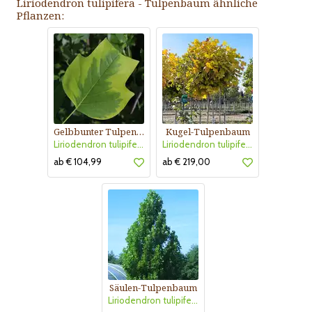
Liriodendron tulipifera - Tulpenbaum ähnliche
Pflanzen:
Gelbbunter Tulpenbaum
Kugel-Tulpenbaum
Liriodendron tulipifera 'Aureomarginatum'
Liriodendron tulipifera 'Edward Gursztyn'
ab € 104,99
ab € 219,00
Säulen-Tulpenbaum
Liriodendron tulipifera 'Fastigiatum'