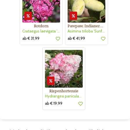
Rotdorn
Pawpaw, Indianerbanane
Crataegus laevigata 'Pauls Scarlet'
Asimina triloba 'Sunflower'
ab € 31,99
ab € 41,99
Rispenhortensie
Hydrangea paniculata 'Vanille Fraise'
ab € 19,99