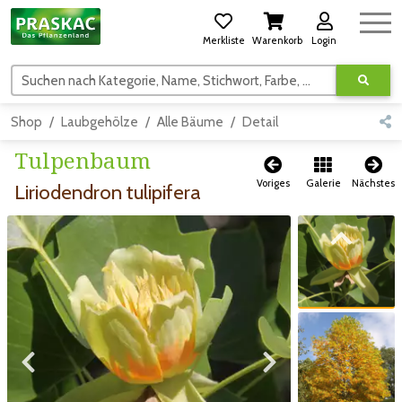
Merkliste
Warenkorb
Login
Suchen nach Kategorie, Name, Stichwort, Farbe, usw.
Shop
Laubgehölze
Alle Bäume
Detail
Tulpenbaum
Voriges
Galerie
Nächstes
Liriodendron tulipifera
Zum vorigen Bild
Zum vorigen Bild
Zum nächsten Bild