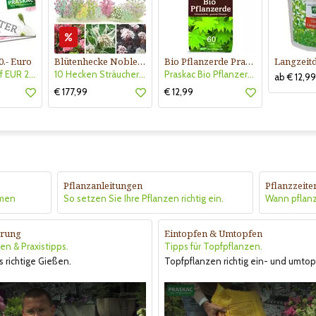
0.- Euro
Blütenhecke Nobless-Kollektion Nr. 402
Bio Pflanzerde Praskac
Gutscheinkauf EUR 20.-
10 Hecken Sträucher - für 10 lfm Blütenhecke - Blühend März - Oktober
Praskac Bio Pflanzerde
ab € 12,99
€ 177,99
€ 12,99
Pflanzanleitungen
Pflanzzeite
hmen
So setzen Sie Ihre Pflanzen richtig ein.
Wann pflan
rung
Eintopfen & Umtopfen
en & Praxistipps.
Tipps für Topfpflanzen.
s richtige Gießen.
Topfpflanzen richtig ein- und umtop