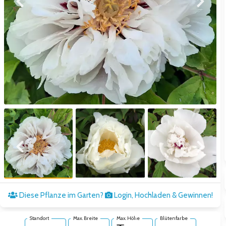
Zum vorigen Bild
Zum näc
Zum vorigen Bild
Zum näc
Diese Pflanze im Garten?
Login, Hochladen & Gewinnen!
Standort
Max. Breite
Max. Höhe
Blütenfarbe