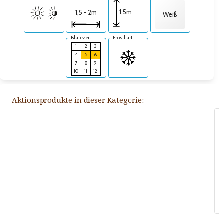
1,5m
1,5 - 2m
Weiß
Blütezeit
Frosthart
1
2
3
4
5
6
7
8
9
10
11
12
Aktionsprodukte in dieser Kategorie: