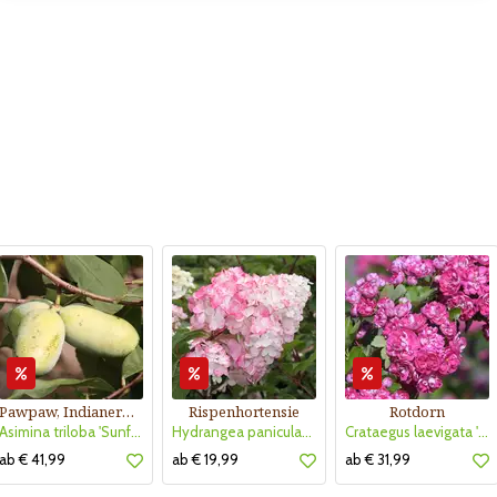
Pawpaw, Indianerbanane
Rispenhortensie
Rotdorn
Asimina triloba 'Sunflower'
Hydrangea paniculata 'Vanille Fraise'
Crataegus laevigata 'Pauls Scarlet'
ab € 41,99
ab € 19,99
ab € 31,99