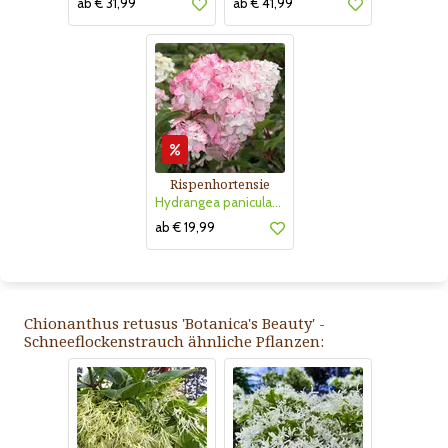
ab € 31,99
ab € 41,99
Rispenhortensie
Hydrangea paniculata 'Vanille Fraise'
ab € 19,99
Chionanthus retusus 'Botanica's Beauty' -
Schneeflockenstrauch ähnliche Pflanzen: