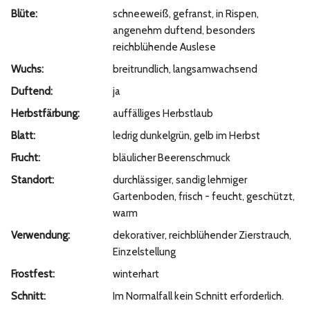
Blüte:
schneeweiß, gefranst, in Rispen,
angenehm duftend, besonders
reichblühende Auslese
Wuchs:
breitrundlich, langsamwachsend
Duftend:
ja
Herbstfärbung:
auffälliges Herbstlaub
Blatt:
ledrig dunkelgrün, gelb im Herbst
Frucht:
bläulicher Beerenschmuck
Standort:
durchlässiger, sandig lehmiger
Gartenboden, frisch - feucht, geschützt,
warm
Verwendung:
dekorativer, reichblühender Zierstrauch,
Einzelstellung
Frostfest:
winterhart
Schnitt:
Im Normalfall kein Schnitt erforderlich.