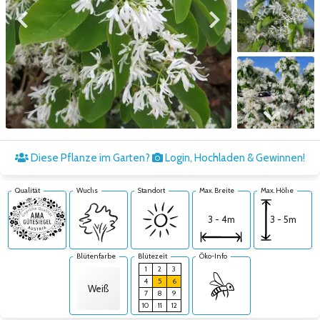
Zum vorigen Bild
Zum nächsten Bild
Zum nächsten Bild
Diese Pflanze im Garten?
Login, Hochladen & Gewinnen!
Qualität
Wuchs
Standort
Max. Breite
Max. Höhe
3 - 5m
3 - 4m
Blütenfarbe
Blütezeit
Öko-Info
1
2
3
4
5
6
Weiß
7
8
9
10
11
12