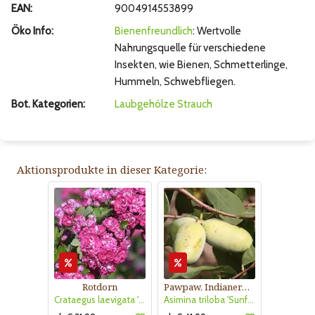
EAN:
9004914553899
Öko Info:
Bienenfreundlich
: Wertvolle
Nahrungsquelle für verschiedene
Insekten, wie Bienen, Schmetterlinge,
Hummeln, Schwebfliegen.
Bot. Kategorien:
Laubgehölze
Strauch
Aktionsprodukte in dieser Kategorie:
Rotdorn
Pawpaw, Indianerbanane
Crataegus laevigata 'Pauls Scarlet'
Asimina triloba 'Sunflower'