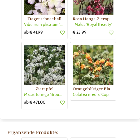
Etagenschneeball
Rosa Hänge-Zierapfel
Viburnum plicatum 'Pink Beauty'
Malus 'Royal Beauty'
ab € 41,99
€ 25,99
Zierapfel
Orangeblütiger Blasenstrauch
Malus toringo 'Brouwers Beauty'
Colutea media 'Copper Beauty'
ab € 471,00
Ergänzende Produkte: