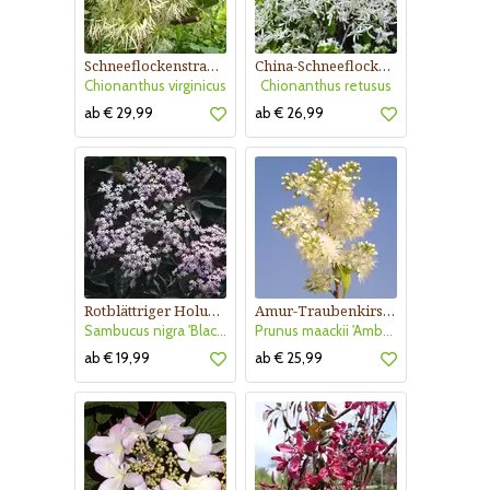
Schneeflockenstrauch
China-Schneeflockenbaum
Chionanthus virginicus
Chionanthus retusus
ab € 29,99
ab € 26,99
Rotblättriger Holunder
Amur-Traubenkirsche
Sambucus nigra 'Black Beauty'
Prunus maackii 'Amber Beauty'
ab € 19,99
ab € 25,99