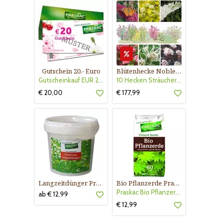
Gutschein 20.- Euro
Blütenhecke Nobless-Kollektion Nr. 402
Gutscheinkauf EUR 20.-
10 Hecken Sträucher - für 10 lfm Blütenhecke - Blühend März - Oktober
€ 20,00
€ 177,99
Langzeitdünger Praskac
Bio Pflanzerde Praskac
Praskac Bio Pflanzerde
ab € 12,99
€ 12,99