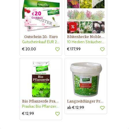
Gutschein 20.- Euro
Blütenhecke Nobless-Kollektion Nr. 402
Gutscheinkauf EUR 20.-
10 Hecken Sträucher - für 10 lfm Blütenhecke - Blühend März - Oktober
€ 20,00
€ 177,99
Bio Pflanzerde Praskac
Langzeitdünger Praskac
Praskac Bio Pflanzerde
ab € 12,99
€ 12,99