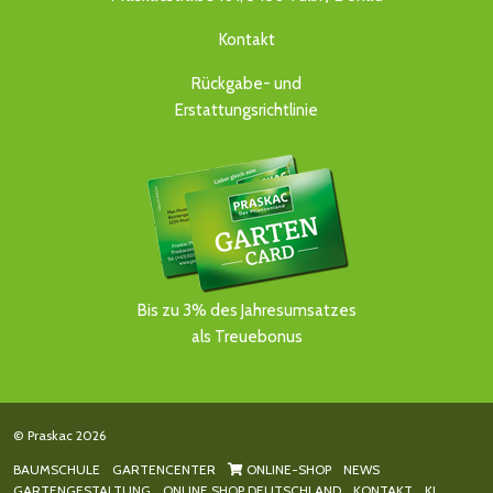
Kontakt
Rückgabe- und
Erstattungsrichtlinie
Bis zu 3% des Jahresumsatzes
als Treuebonus
© Praskac 2026
BAUMSCHULE
GARTENCENTER
ONLINE-SHOP
NEWS
GARTENGESTALTUNG
ONLINE SHOP DEUTSCHLAND
KONTAKT
KI