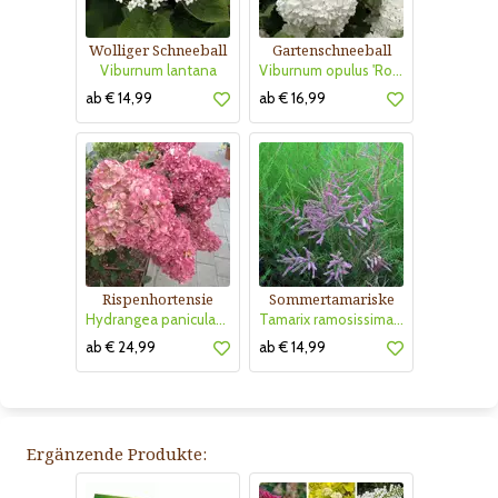
Wolliger Schneeball
Gartenschneeball
Viburnum lantana
Viburnum opulus 'Roseum'
ab € 14,99
ab € 16,99
Rispenhortensie
Sommertamariske
Hydrangea paniculata 'Pinky Winky'
Tamarix ramosissima 'Pink Cascade'
ab € 24,99
ab € 14,99
Ergänzende Produkte: