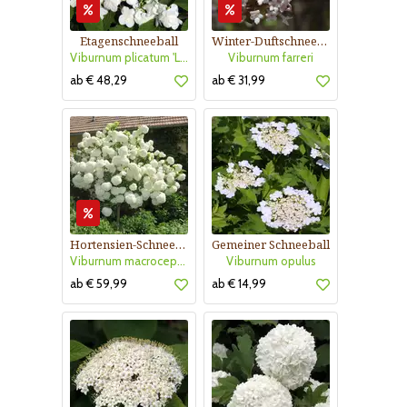
Etagenschneeball
Winter-Duftschneeball
Viburnum plicatum 'Lanarth'
Viburnum farreri
ab € 48,29
ab € 31,99
Hortensien-Schneeball
Gemeiner Schneeball
Viburnum macrocephalum 'Happy Fortuna'
Viburnum opulus
ab € 59,99
ab € 14,99