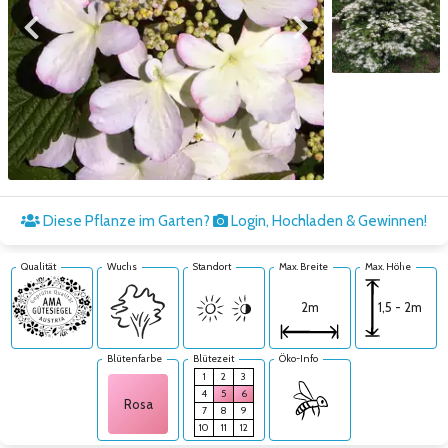
Zum vorigen Bild
Zum nächsten Bild
Zum nächsten Bild
Diese Pflanze im Garten?
Login, Hochladen & Gewinnen!
Qualität
Wuchs
Standort
Max. Breite
Max. Höhe
1,5 - 2m
2m
Blütenfarbe
Blütezeit
Öko-Info
1
2
3
4
5
6
Rosa
7
8
9
10
11
12