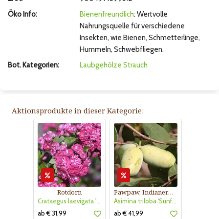
Öko Info:
Bienenfreundlich
: Wertvolle
Nahrungsquelle für verschiedene
Insekten, wie Bienen, Schmetterlinge,
Hummeln, Schwebfliegen.
Bot. Kategorien:
Laubgehölze
Strauch
Aktionsprodukte in dieser Kategorie:
Rotdorn
Pawpaw, Indianerbanane
Crataegus laevigata 'Pauls Scarlet'
Asimina triloba 'Sunflower'
ab € 31,99
ab € 41,99