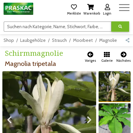
Merkliste
Warenkorb
Login
Suchen nach Kategorie, Name, Stichwort, Farbe, usw.
Shop
Laubgehölze
Strauch
Moorbeet
Magnolie
Deta
Schirmmagnolie
Voriges
Galerie
Nächstes
Magnolia tripetala
Zum vorigen Bild
Zum vorigen Bild
Zum nächsten Bild