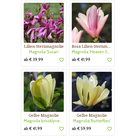
Lilien-Sternmagnolie
Rosa Lilien-Sternmagnolie
Magnolia 'Susan'
Magnolia 'Heaven Scent'
ab € 39,99
ab € 41,99
Gelbe Magnolie
Gelbe Magnolie
Magnolia brooklynensis 'Yellow Bird'
Magnolia 'Butterflies'
ab € 41,99
ab € 59,99