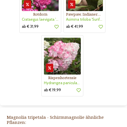
Rotdorn
Pawpaw, Indianerbanane
Crataegus laevigata 'Pauls Scarlet'
Asimina triloba 'Sunflower'
ab € 31,99
ab € 41,99
Rispenhortensie
Hydrangea paniculata 'Vanille Fraise'
ab € 19,99
Magnolia tripetala - Schirmmagnolie ähnliche
Pflanzen: