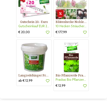
Gutschein 20.- Euro
Blütenhecke Nobless-Kollektion Nr. 402
Gutscheinkauf EUR 20.-
10 Hecken Sträucher - für 10 lfm Blütenhecke - Blühend März - Oktober
€ 20,00
€ 177,99
Langzeitdünger Praskac
Bio Pflanzerde Praskac
Praskac Bio Pflanzerde
ab € 12,99
€ 12,99