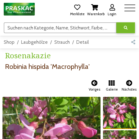
Merkliste
Warenkorb
Login
Suchen nach Kategorie, Name, Stichwort, Farbe, usw.
Shop
Laubgehölze
Strauch
Detail
Rosenakazie
Robinia hispida 'Macrophylla'
Voriges
Galerie
Nächstes
Zum vorigen Bild