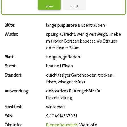
Klein
Groß
Blüte:
lange purpurrosa Blütentrauben
Wuchs:
sparrig aufrecht, wenig verzweigt, Triebe
mit roten Borsten besetzt, als Strauch
oder kleiner Baum
Blatt:
tiefgrün, gefiedert
Frucht:
braune Hülsen
Standort:
durchlässiger Gartenboden, trocken -
frisch, windgeschützt
Verwendung:
dekoratives Blütengehölz für
Einzelstellung
Frostfest:
winterhart
EAN:
9004914337031
Öko Info:
Bienenfreundlich
: Wertvolle