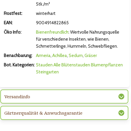
hsten Bild
Stk./m²
Frostfest:
winterhart
EAN:
9004914822865
Öko Info:
Bienenfreundlich
: Wertvolle Nahrungsquelle
für verschiedene Insekten, wie Bienen,
Schmetterlinge, Hummeln, Schwebfliegen.
Benachbarung:
Armeria
,
Achillea
,
Sedum
,
Gräser
Bot. Kategorien:
Stauden
Alle Blütenstauden
Blumenpflanzen
Steingarten
hsten Bild
Versandinfo
Gärtnerqualität & Anwuchsgarantie