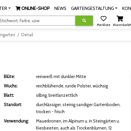
TER
ONLINE-SHOP
NEWS
GARTENGESTALTUNG
KON
tichwort, Farbe, usw.
Merkliste
Warenkorb
M
ingarten
Detail
Blüte:
reinweiß mit dunkler Mitte
Wuchs:
reichblühende, runde Polster, wüchsig
Blatt:
silbrig, breitlanzettlich
Standort:
durchlässiger, steinig sandiger Gartenboden,
trocken - frisch
Verwendung:
Mauerkronen, im Alpinum u. in Steingärten u.
Kiesbeeten, auch als Trockenblumen, 12