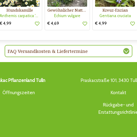
Hundskamille
Gewöhnlicher Natternkopf
Kreuz-Enzian
Anthemis carpatica 'Karpatenschnee'
Echium vulgare
Gentiana cruciata
€ 4,99
€ 4,69
€ 4,99
FAQ Versandkosten & Liefertermine
skac Pflanzenland Tulln
Praskacstraße 101, 3430 Tul
Öffnungszeiten
Kontakt
Rückgabe- und
Erstattungsrichtlini