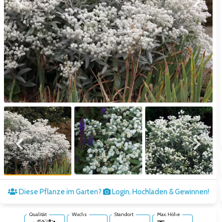
Zum vorigen Bild
Zum näc
Zum vorigen Bild
Zum näc
Diese Pflanze im Garten?
Login, Hochladen & Gewinnen!
Qualität
Wuchs
Standort
Max. Höhe