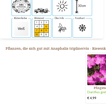
30cm
Blütenfarbe
Blütezeit
Öko-Info
Frosthart
1
2
3
4
5
6
Weiß
7
8
9
10
11
12
Pflanzen, die sich gut mit Anaphalis triplinervis - Riese
Pfingstn
€ 4,99