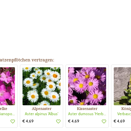
nkatzenpfötchen vertragen:
elke
Alpenaster
Kissenaster
Köni
Dianthus gratianopolitanus 'La Bourboule'
Aster alpinus 'Albus'
Aster dumosus 'Herbstgruß von Bresserhof'
Verbasc
€ 4,69
€ 4,69
€ 4,69