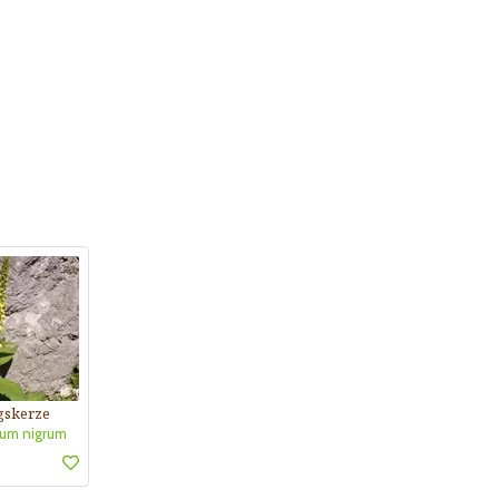
gskerze
um nigrum