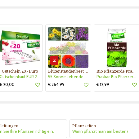
Gutschein 20.- Euro
Blütenstaudenbeet Kollektion Nr. 504
Bio Pflanzerde Praskac
Gutscheinkauf EUR 20.-
55 Sonne liebende Stauden für 6 m² Beet mit Pflanzplan
Praskac Bio Pflanzerde
€ 20,00
€ 264,99
€ 12,99
leitungen
Pflanzzeiten
 Sie Ihre Pflanzen richtig ein.
Wann pflanzt man am besten?