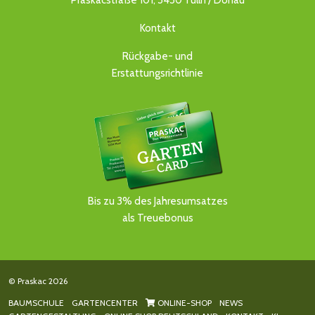
Praskacstraße 101, 3430 Tulln / Donau
Kontakt
Rückgabe- und
Erstattungsrichtlinie
Bis zu 3% des Jahresumsatzes
als Treuebonus
© Praskac 2026
BAUMSCHULE
GARTENCENTER
ONLINE-SHOP
NEWS