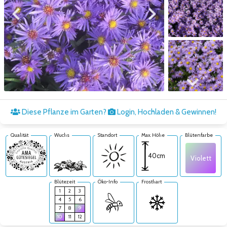
Zum vorigen Bild
Zum nächsten Bild
Zum nächsten Bild
Diese Pflanze im Garten?
Login, Hochladen & Gewinnen!
Qualität
Wuchs
Standort
Max. Höhe
Blütenfarbe
40cm
Violett
Blütezeit
Öko-Info
Frosthart
1
2
3
4
5
6
7
8
9
10
11
12