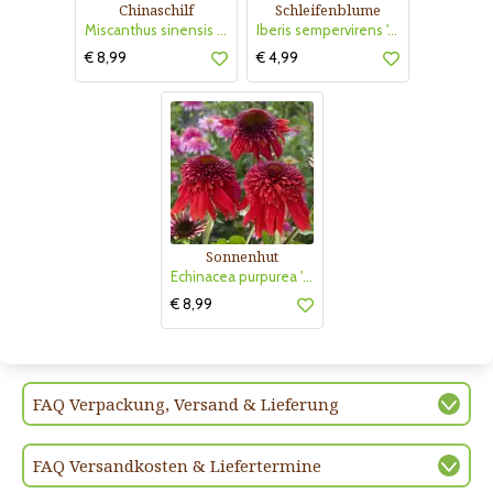
Chinaschilf
Schleifenblume
Miscanthus sinensis 'Strictus Dwarf'
Iberis sempervirens 'Absolutely Amethyst'
€ 8,99
€ 4,99
Sonnenhut
Echinacea purpurea 'Eccentric'
€ 8,99
FAQ Verpackung, Versand & Lieferung
FAQ Versandkosten & Liefertermine