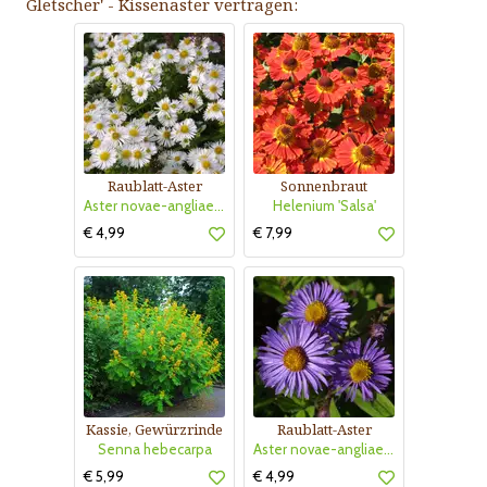
Gletscher' - Kissenaster vertragen:
Raublatt-Aster
Sonnenbraut
Aster novae-angliae 'Herbstschnee'
Helenium 'Salsa'
€ 4,99
€ 7,99
Kassie, Gewürzrinde
Raublatt-Aster
Senna hebecarpa
Aster novae-angliae 'Barr's Blue'
€ 5,99
€ 4,99