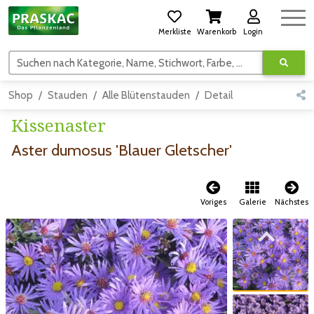
Merkliste
Warenkorb
Login
Suchen nach Kategorie, Name, Stichwort, Farbe, usw.
Shop
Stauden
Alle Blütenstauden
Detail
Kissenaster
Aster dumosus 'Blauer Gletscher'
Voriges
Galerie
Nächstes
Zum vorigen Bild