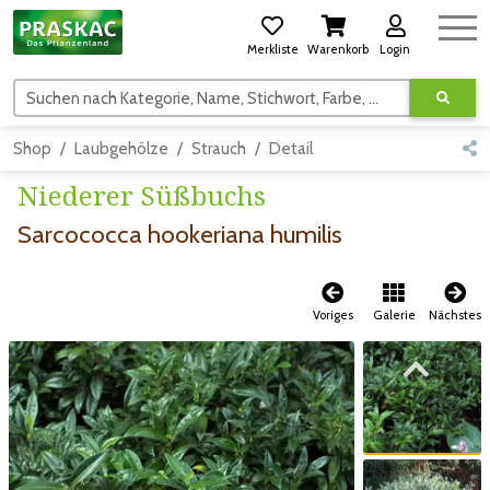
Merkliste
Warenkorb
Login
Suchen nach Kategorie, Name, Stichwort, Farbe, usw.
Shop
Laubgehölze
Strauch
Detail
Niederer Süßbuchs
Sarcococca hookeriana humilis
Voriges
Galerie
Nächstes
Zum vorigen Bild