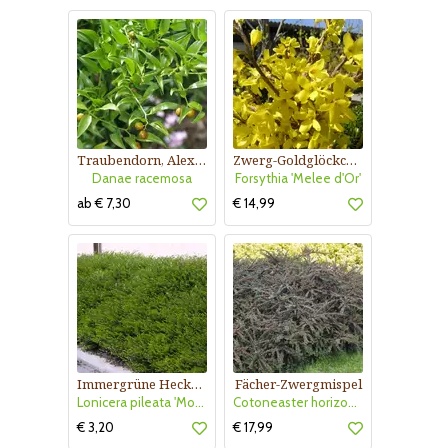
Traubendorn, Alexandrinerlorbeer
Zwerg-Goldglöckchen
Danae racemosa
Forsythia 'Melee d'Or'
ab € 7,30
€ 14,99
Immergrüne Heckenkirsche
Fächer-Zwergmispel
Lonicera pileata 'Moosgrün'
Cotoneaster horizontalis
€ 3,20
€ 17,99