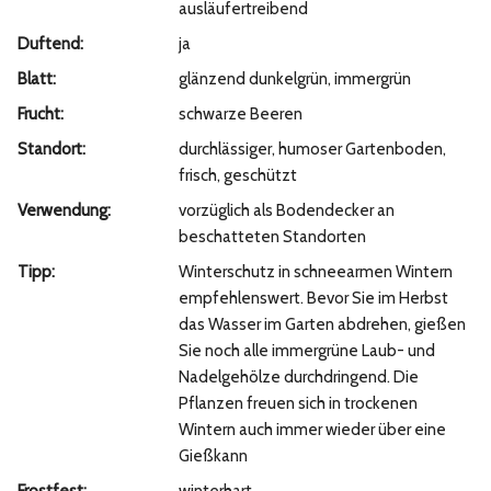
ausläufertreibend
Duftend:
ja
Blatt:
glänzend dunkelgrün, immergrün
Frucht:
schwarze Beeren
Standort:
durchlässiger, humoser Gartenboden,
frisch, geschützt
Verwendung:
vorzüglich als Bodendecker an
beschatteten Standorten
Tipp:
Winterschutz in schneearmen Wintern
empfehlenswert. Bevor Sie im Herbst
das Wasser im Garten abdrehen, gießen
Sie noch alle immergrüne Laub- und
Nadelgehölze durchdringend. Die
Pflanzen freuen sich in trockenen
Wintern auch immer wieder über eine
Gießkann