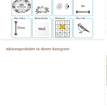
1m
Max. Höhe
Blütenfarbe
Blütezeit
Öko-Info
1
2
3
4
5
6
50cm
Weiß
7
8
9
10
11
12
Aktionsprodukte in dieser Kategorie: