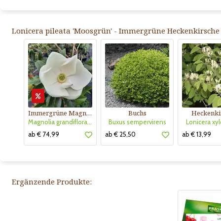
Lonicera pileata 'Moosgrün' - Immergrüne Heckenkirsche 
Immergrüne Magnolie
Buchs
Heckenki
Magnolia grandiflora 'Little Gem'
Buxus sempervirens
Lonicera xy
ab € 74,99
ab € 25,50
ab € 13,99
Ergänzende Produkte: