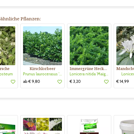
ähnliche Pflanzen:
rsche
Kirschlorbeer
Immergrüne Heckenkirsche
losteum
Prunus laurocerasus 'Etna'
Lonicera nitida 'Maigrün'
Lonicer
ab € 9,80
€ 3,20
€ 14,99