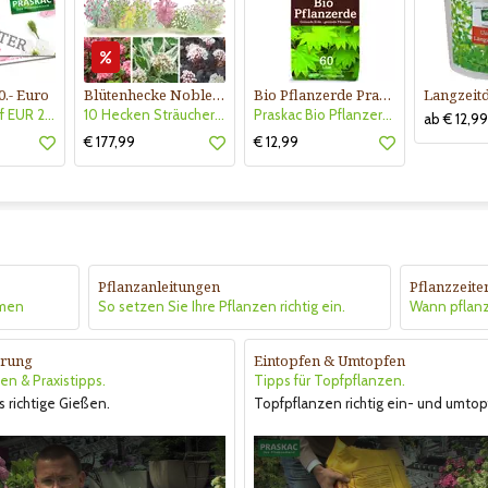
0.- Euro
Blütenhecke Nobless-Kollektion Nr. 402
Bio Pflanzerde Praskac
Gutscheinkauf EUR 20.-
10 Hecken Sträucher - für 10 lfm Blütenhecke - Blühend März - Oktober
Praskac Bio Pflanzerde
ab € 12,99
€ 177,99
€ 12,99
Pflanzanleitungen
Pflanzzeite
hmen
So setzen Sie Ihre Pflanzen richtig ein.
Wann pflan
rung
Eintopfen & Umtopfen
en & Praxistipps.
Tipps für Topfpflanzen.
s richtige Gießen.
Topfpflanzen richtig ein- und umtop