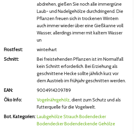
hsten Bild
abdrehen, gießen Sie noch alle immergrüne
Laub- und Nadelgehölze durchdringend. Die
Pflanzen freuen sich in trockenen Wintern
auch immer wieder über eine Gießkanne voll
Wasser, allerdings immer mit kaltem Wasser
un
Frostfest:
winterhart
Schnitt:
Bei freistehenden Pflanzen ist im Normalfall
kein Schnitt erforderlich. Bei Erziehung als
geschnittene Hecke sollte jährlich kurz vor
dem Austrieb im Frühjahr geschnitten werden.
hsten Bild
EAN:
9004914209789
Öko Info:
Vogelnährgehölz
, dient zum Schutz und als
Futterquelle für die Vogelwelt.
Bot. Kategorien:
Laubgehölze
Strauch
Bodendecker
Bodendecker
Bodendeckende Gehölze