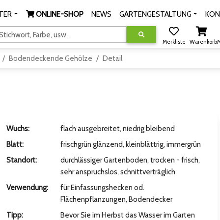
TER
ONLINE-SHOP
NEWS
GARTENGESTALTUNG
KON
tichwort, Farbe, usw.
Merkliste
Warenkorb
M
Bodendeckende Gehölze
Detail
Wuchs:
flach ausgebreitet, niedrig bleibend
Blatt:
frischgrün glänzend, kleinblättrig, immergrün
Standort:
durchlässiger Gartenboden, trocken - frisch,
sehr anspruchslos, schnittverträglich
Verwendung:
für Einfassungshecken od.
Flächenpflanzungen, Bodendecker
Tipp:
Bevor Sie im Herbst das Wasser im Garten