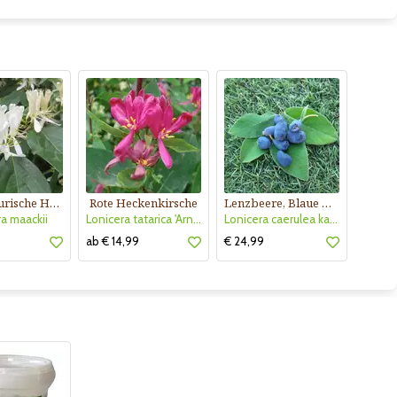
Mandschurische Heckenkirsche
Rote Heckenkirsche
Lenzbeere, Blaue Heckenkirsche
a maackii
Lonicera tatarica 'Arnold Red'
Lonicera caerulea kamtschatica 'Blue Velvet'
ab € 14,99
€ 24,99