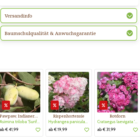
Versandinfo
Baumschulqualität & Anwuchsgarantie
Pawpaw, Indianerbanane
Rispenhortensie
Rotdorn
Asimina triloba 'Sunflower'
Hydrangea paniculata 'Vanille Fraise'
Crataegus laevigata 'Pauls Scarlet'
ab € 41,99
ab € 19,99
ab € 31,99