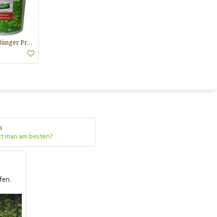
Langzeitdünger Praskac
n
zt man am besten?
fen.