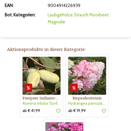
EAN:
9004914226939
Bot. Kategorien:
Laubgehölze
Strauch
Moorbeet
Magnolie
Aktionsprodukte in dieser Kategorie:
Pawpaw, Indianerbanane
Rispenhortensie
Asimina triloba 'Sunflower'
Hydrangea paniculata 'Vanille Fraise'
ab € 41,99
ab € 19,99