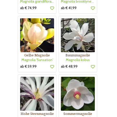
Magnolia grandiflora 'Little Gem'
Magnolia brooklynensis 'Yellow Bird'
ab € 74,99
ab € 41,99
Gelbe Magnolie
Baummagnolie
Magnolia 'Sunsation'
Magnolia kobus
ab € 59,99
ab € 48,99
Hohe Sternmagnolie
Sommermagnolie