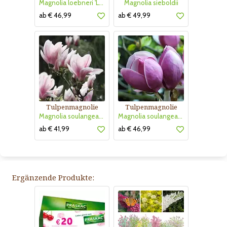
Magnolia loebneri 'Leonard Messel'
Magnolia sieboldii
ab € 46,99
ab € 49,99
Tulpenmagnolie
Tulpenmagnolie
Magnolia soulangeana
Magnolia soulangeana 'Lennei'
ab € 41,99
ab € 46,99
Ergänzende Produkte: