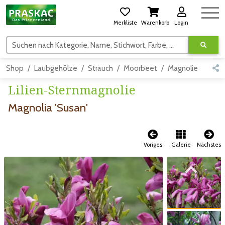
Merkliste
Warenkorb
Login
Suchen nach Kategorie, Name, Stichwort, Farbe, usw.
Shop
Laubgehölze
Strauch
Moorbeet
Magnolie
Deta
Lilien-Sternmagnolie
Magnolia 'Susan'
Voriges
Galerie
Nächstes
Zum vorigen Bild