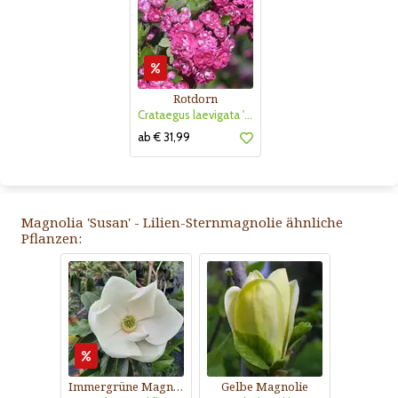
Rotdorn
Crataegus laevigata 'Pauls Scarlet'
ab € 31,99
Magnolia 'Susan' - Lilien-Sternmagnolie ähnliche
Pflanzen:
Immergrüne Magnolie
Gelbe Magnolie