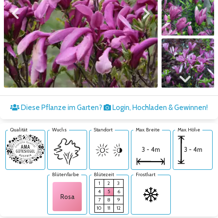
Zum vorigen Bild
Zum nächsten Bild
Zum nächsten Bild
Diese Pflanze im Garten?
Login, Hochladen & Gewinnen!
Qualität
Wuchs
Standort
Max. Breite
Max. Höhe
3 - 4m
3 - 4m
Blütenfarbe
Blütezeit
Frosthart
1
2
3
4
5
6
Rosa
7
8
9
10
11
12