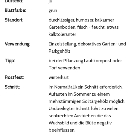
Duftend:
ja
Blattfarbe:
grün
Standort:
durchlässiger, humoser, kalkarmer
Gartenboden, frisch - feucht, etwas
kalktoleranter
Verwendung:
Einzelstellung, dekoratives Garten- und
Parkgehölz
Tipp:
bei der Pflanzung Laubkompost oder
Torf verwenden
Frostfest:
winterhart
Schnitt:
Im Normalfall kein Schnitt erforderlich.
Aufasten im Sommer zu einem
mehrstämmigen Solitärgehölz möglich.
Unüberlegter Schnitt führt zu vielen
senkrechten Austrieben die das
Wuchsbild und die Blüte negativ
beeinflussen.