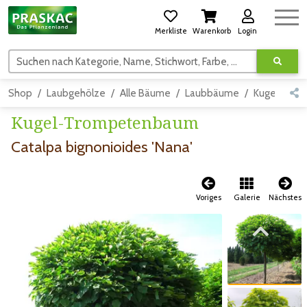
Merkliste
Warenkorb
Login
Suchen nach Kategorie, Name, Stichwort, Farbe, usw.
Shop
Laubgehölze
Alle Bäume
Laubbäume
Kugelform
Kugel-Trompetenbaum
Catalpa bignonioides 'Nana'
Voriges
Galerie
Nächstes
Zum vorigen Bild