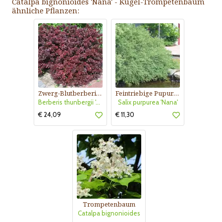
Catalpa bignonioides 'Nana' - Kugel-Trompetenbaum
ähnliche Pflanzen:
Zwerg-Blutberberitze
Feintriebige Pupurweide
Berberis thunbergii 'Atropurpurea Nana'
Salix purpurea 'Nana'
€ 24,09
€ 11,30
Trompetenbaum
Catalpa bignonioides