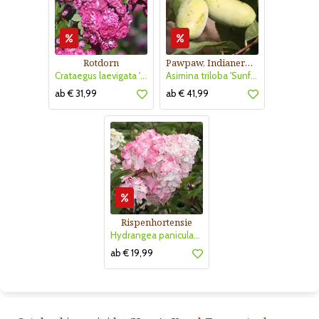
Rotdorn
Pawpaw, Indianerbanane
Crataegus laevigata 'Pauls Scarlet'
Asimina triloba 'Sunflower'
ab € 31,99
ab € 41,99
Rispenhortensie
Hydrangea paniculata 'Vanille Fraise'
ab € 19,99