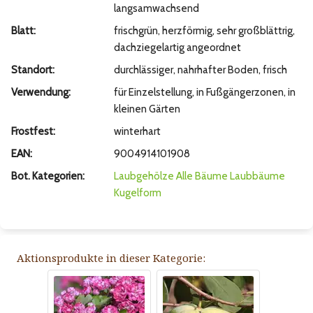
langsamwachsend
Blatt:
frischgrün, herzförmig, sehr großblättrig,
dachziegelartig angeordnet
Standort:
durchlässiger, nahrhafter Boden, frisch
Verwendung:
für Einzelstellung, in Fußgängerzonen, in
kleinen Gärten
Frostfest:
winterhart
EAN:
9004914101908
Bot. Kategorien:
Laubgehölze
Alle Bäume
Laubbäume
Kugelform
Aktionsprodukte in dieser Kategorie: