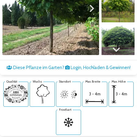
Zum vorigen Bild
Zum nächsten Bild
Zum nächsten Bild
Diese Pflanze im Garten?
Login, Hochladen & Gewinnen!
Qualität
Wuchs
Standort
Max. Breite
Max. Höhe
3 - 4m
3 - 4m
Frosthart