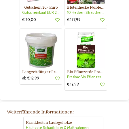
Gutschein 20.- Euro
Blütenhecke Nobless-Kollektion Nr. 402
Gutscheinkauf EUR 20.-
10 Hecken Sträucher - für 10 lfm Blütenhecke - Blühend März - Oktober
€ 20,00
€ 177,99
Langzeitdünger Praskac
Bio Pflanzerde Praskac
Praskac Bio Pflanzerde
ab € 12,99
€ 12,99
Weiterführende Informationen:
Krankheiten Laubgehölze
Häufigste Schadbilder & Maßnahmen