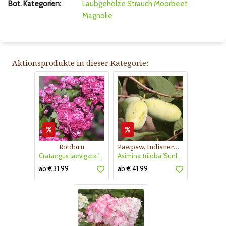
Bot. Kategorien:
Laubgehölze
Strauch
Moorbeet
Magnolie
Aktionsprodukte in dieser Kategorie:
Rotdorn
Pawpaw, Indianerbanane
Crataegus laevigata 'Pauls Scarlet'
Asimina triloba 'Sunflower'
ab € 31,99
ab € 41,99