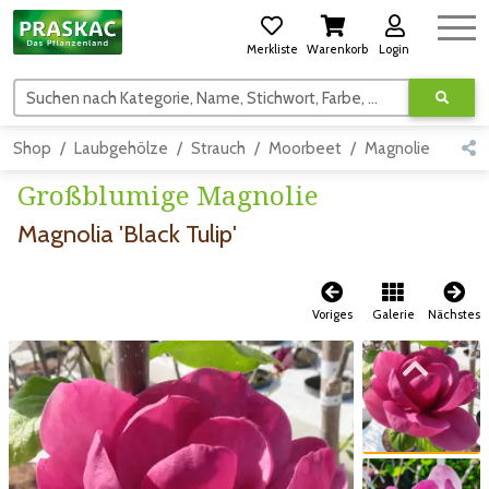
Merkliste
Warenkorb
Login
Suchen nach Kategorie, Name, Stichwort, Farbe, usw.
Shop
Laubgehölze
Strauch
Moorbeet
Magnolie
Deta
Großblumige Magnolie
Magnolia 'Black Tulip'
Voriges
Galerie
Nächstes
Zum vorigen Bild