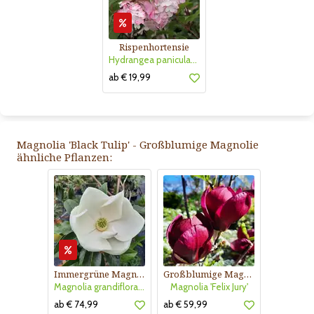
Rispenhortensie
Hydrangea paniculata 'Vanille Fraise'
ab € 19,99
Magnolia 'Black Tulip' - Großblumige Magnolie
ähnliche Pflanzen:
Immergrüne Magnolie
Großblumige Magnolie
Magnolia grandiflora 'Little Gem'
Magnolia 'Felix Jury'
ab € 74,99
ab € 59,99