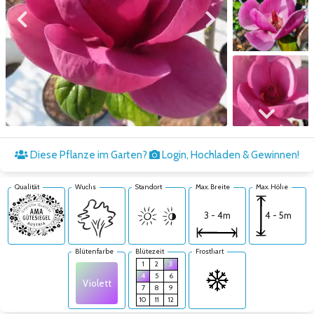
Zum vorigen Bild
Zum nächsten Bild
Zum nächsten Bild
Diese Pflanze im Garten?
Login, Hochladen & Gewinnen!
Qualität
Wuchs
Standort
Max. Breite
Max. Höhe
4 - 5m
3 - 4m
Blütenfarbe
Blütezeit
Frosthart
1
2
3
4
5
6
Violett
7
8
9
10
11
12