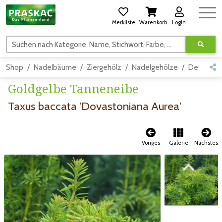
Merkliste
Warenkorb
Login
Suchen nach Kategorie, Name, Stichwort, Farbe, usw.
Shop
Nadelbäume
Ziergehölz
Nadelgehölze
Detail
Goldgelbe Tanneneibe
Taxus baccata 'Dovastoniana Aurea'
Voriges
Galerie
Nächstes
Zum vorigen Bild