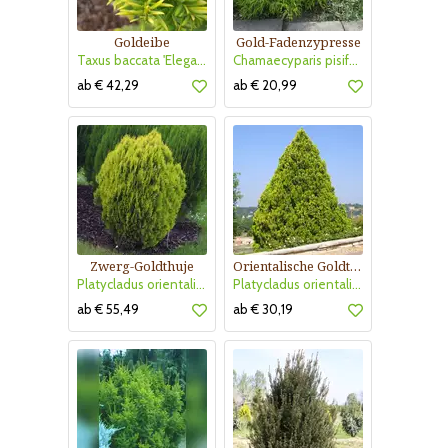
Goldeibe
Gold-Fadenzypresse
Taxus baccata 'Elegantissima'
Chamaecyparis pisifera 'Filifera Aurea Nana'
ab € 42,29
ab € 20,99
Zwerg-Goldthuje
Orientalische Goldthuje
Platycladus orientalis 'Aurea Nana'
Platycladus orientalis 'Pyramidalis Aurea'
ab € 55,49
ab € 30,19