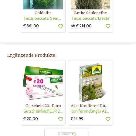
Goldeibe
Breite Säuleneibe
Taxus baccata 'Semperaurea'
Taxus baccata 'Erecta'
€ 361,00
ab € 214,00
Ergänzende Produkte:
Gutschein 20.- Euro
Azet Koniferen Dünger
Gutscheinkauf EUR 20.-
Koniferendünger Azet
€ 20,00
€ 14,99