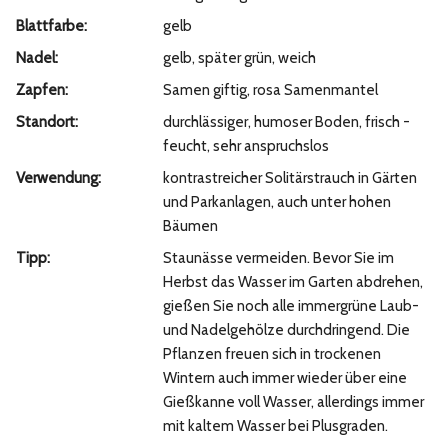
Blattfarbe:
gelb
Nadel:
gelb, später grün, weich
Zapfen:
Samen giftig, rosa Samenmantel
Standort:
durchlässiger, humoser Boden, frisch -
feucht, sehr anspruchslos
Verwendung:
kontrastreicher Solitärstrauch in Gärten
und Parkanlagen, auch unter hohen
Bäumen
Tipp:
Staunässe vermeiden. Bevor Sie im
Herbst das Wasser im Garten abdrehen,
gießen Sie noch alle immergrüne Laub-
und Nadelgehölze durchdringend. Die
Pflanzen freuen sich in trockenen
Wintern auch immer wieder über eine
Gießkanne voll Wasser, allerdings immer
mit kaltem Wasser bei Plusgraden.