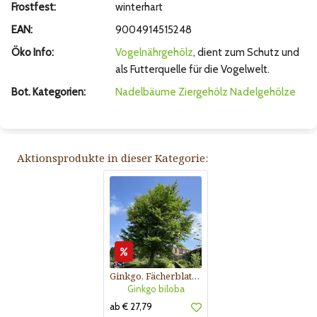
Frostfest:
winterhart
EAN:
9004914515248
Öko Info:
Vogelnährgehölz
, dient zum Schutz und
als Futterquelle für die Vogelwelt.
Bot. Kategorien:
Nadelbäume
Ziergehölz
Nadelgehölze
Aktionsprodukte in dieser Kategorie:
Ginkgo, Fächerblattbaum
Ginkgo biloba
ab € 27,79