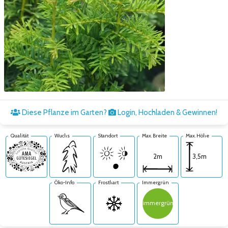
Zum nächsten Bild
Diese Pflanze im Garten?
Login, Hochladen & Gewinnen!
Qualität
Wuchs
Standort
Max. Breite
Max. Höhe
3,5m
2m
Öko-Info
Frosthart
Immergrün
immergrün