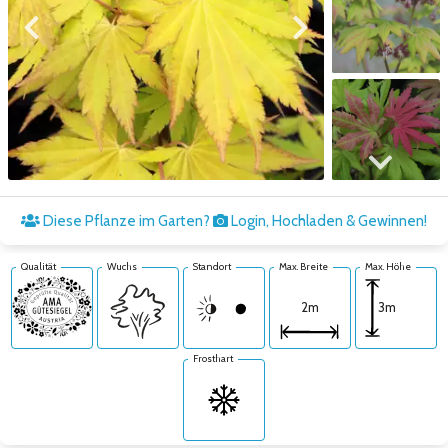
Zum vorigen Bild
Zum nächsten Bild
Zum nächsten Bild
Diese Pflanze im Garten?
Login, Hochladen & Gewinnen!
Qualität
Wuchs
Standort
Max. Breite
Max. Höhe
3m
2m
Frosthart