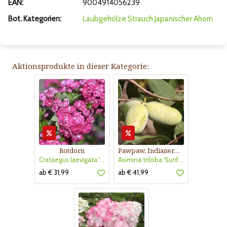
EAN:
9004914056239
Bot. Kategorien:
Laubgehölze
Strauch
Japanischer Ahorn
Aktionsprodukte in dieser Kategorie:
Rotdorn
Pawpaw, Indianerbanane
Crataegus laevigata 'Pauls Scarlet'
Asimina triloba 'Sunflower'
ab € 31,99
ab € 41,99