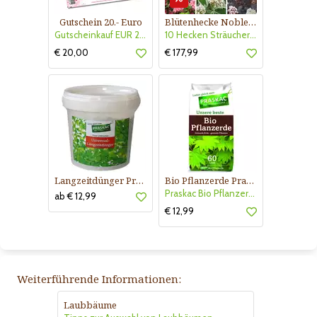
Gutschein 20.- Euro
Blütenhecke Nobless-Kollektion Nr. 402
Gutscheinkauf EUR 20.-
10 Hecken Sträucher - für 10 lfm Blütenhecke - Blühend März - Oktober
€ 20,00
€ 177,99
Langzeitdünger Praskac
Bio Pflanzerde Praskac
Praskac Bio Pflanzerde
ab € 12,99
€ 12,99
Weiterführende Informationen:
Laubbäume