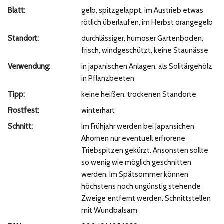
Blatt:
gelb, spitzgelappt, im Austrieb etwas
rötlich überlaufen, im Herbst orangegelb
Standort:
durchlässiger, humoser Gartenboden,
frisch, windgeschützt, keine Staunässe
Verwendung:
in japanischen Anlagen, als Solitärgehölz
in Pflanzbeeten
Tipp:
keine heißen, trockenen Standorte
Frostfest:
winterhart
Schnitt:
Im Frühjahr werden bei Japansichen
Ahornen nur eventuell erfrorene
Triebspitzen gekürzt. Ansonsten sollte
so wenig wie möglich geschnitten
werden. Im Spätsommer können
höchstens noch ungünstig stehende
Zweige entfernt werden. Schnittstellen
mit Wundbalsam