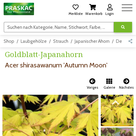
Merkliste
Warenkorb
Login
Suchen nach Kategorie, Name, Stichwort, Farbe, usw.
Shop
Laubgehölze
Strauch
Japanischer Ahorn
Detail
Goldblatt-Japanahorn
Acer shirasawanum 'Autumn Moon'
Voriges
Galerie
Nächstes
Zum vorigen Bild