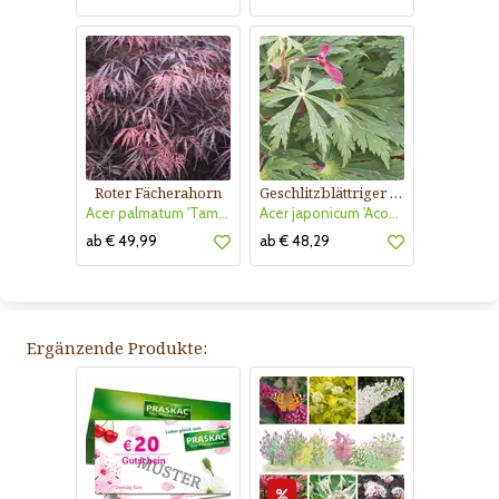
Roter Fächerahorn
Geschlitzblättriger Japanahorn
Acer palmatum 'Tamukeyama'
Acer japonicum 'Aconitifolium'
ab € 49,99
ab € 48,29
Ergänzende Produkte: