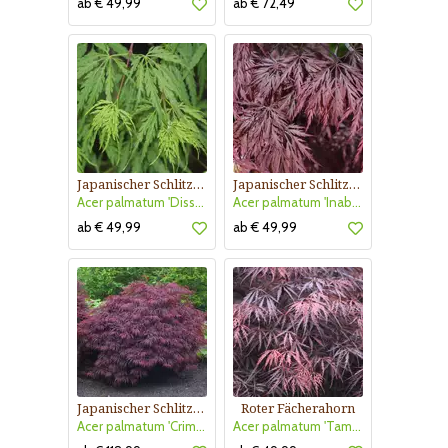
ab € 49,99
ab € 72,49
Japanischer Schlitzahorn
Japanischer Schlitzahorn
Acer palmatum 'Dissectum'
Acer palmatum 'Inaba-shidare'
ab € 49,99
ab € 49,99
Japanischer Schlitzahorn
Roter Fächerahorn
Acer palmatum 'Crimson Queen'
Acer palmatum 'Tamukeyama'