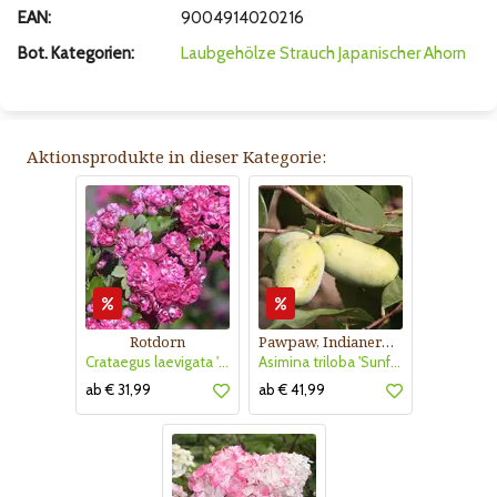
EAN:
9004914020216
Bot. Kategorien:
Laubgehölze
Strauch
Japanischer Ahorn
Aktionsprodukte in dieser Kategorie:
Rotdorn
Pawpaw, Indianerbanane
Crataegus laevigata 'Pauls Scarlet'
Asimina triloba 'Sunflower'
ab € 31,99
ab € 41,99