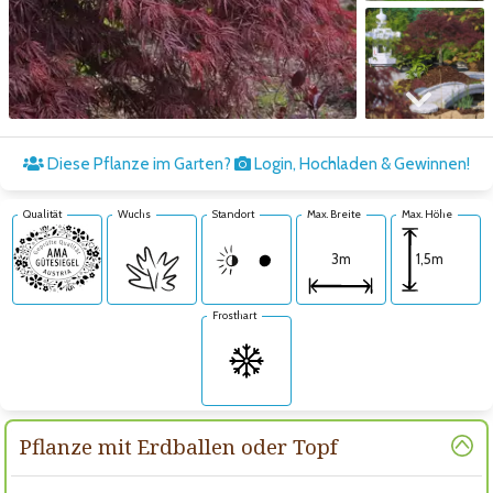
Zum nächsten Bild
Diese Pflanze im Garten?
Login, Hochladen & Gewinnen!
Qualität
Wuchs
Standort
Max. Breite
Max. Höhe
1,5m
3m
Frosthart
Pflanze mit Erdballen oder Topf