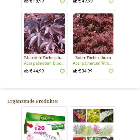
ab € 118,99
ab € 49,99
Blutroter Fächerahorn
Roter Fächerahorn
Acer palmatum 'Bloodgood'
Acer palmatum 'Atropurpureum'
ab € 44,99
ab € 34,99
Ergänzende Produkte: