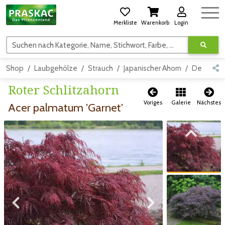
Merkliste
Warenkorb
Login
Suchen nach Kategorie, Name, Stichwort, Farbe, usw.
Shop
Laubgehölze
Strauch
Japanischer Ahorn
Detail
Roter Schlitzahorn
Voriges
Galerie
Nächstes
Acer palmatum 'Garnet'
Zum vorigen Bild
Zum vorigen Bild
Zum nächsten Bild