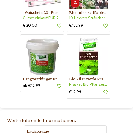
Gutschein 20.- Euro
Blütenhecke Nobless-Kollektion Nr. 402
Gutscheinkauf EUR 20.-
10 Hecken Sträucher - für 10 lfm Blütenhecke - Blühend März - Oktober
€ 20,00
€ 177,99
Langzeitdünger Praskac
Bio Pflanzerde Praskac
Praskac Bio Pflanzerde
ab € 12,99
€ 12,99
Weiterführende Informationen:
Laubbäume