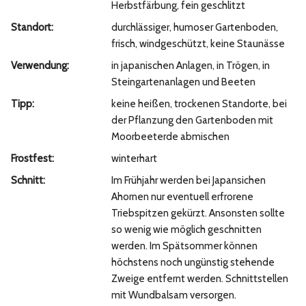
Herbstfärbung, fein geschlitzt
Standort:
durchlässiger, humoser Gartenboden,
frisch, windgeschützt, keine Staunässe
Verwendung:
in japanischen Anlagen, in Trögen, in
Steingartenanlagen und Beeten
Tipp:
keine heißen, trockenen Standorte, bei
der Pflanzung den Gartenboden mit
Moorbeeterde abmischen
Frostfest:
winterhart
Schnitt:
Im Frühjahr werden bei Japansichen
Ahornen nur eventuell erfrorene
Triebspitzen gekürzt. Ansonsten sollte
so wenig wie möglich geschnitten
werden. Im Spätsommer können
höchstens noch ungünstig stehende
Zweige entfernt werden. Schnittstellen
mit Wundbalsam versorgen.