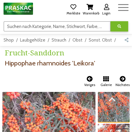
Merkliste
Warenkorb
Login
Suchen nach Kategorie, Name, Stichwort, Farbe, usw.
Shop
Laubgehölze
Strauch
Obst
Sonst. Obst
Detail
Frucht-Sanddorn
Hippophae rhamnoides 'Leikora'
Voriges
Galerie
Nächstes
Zum vorigen Bild