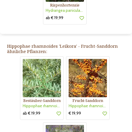
Rispenhortensie
Hydrangea paniculata 'Vanille Fraise'
ab € 19,99
Hippophae rhamnoides 'Leikora' - Frucht-Sanddorn
ähnliche Pflanzen:
Bestäuber-Sanddorn
Frucht-Sanddorn
Hippophae rhamnoides 'Pollmix'
Hippophae rhamnoides 'Orange Energy'
ab € 19,99
€ 19,99