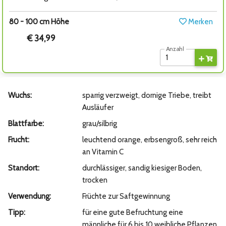
80 - 100 cm Höhe
Merken
€ 34,99
Anzahl
Wuchs:
sparrig verzweigt, dornige Triebe, treibt
Ausläufer
Blattfarbe:
grau/silbrig
Frucht:
leuchtend orange, erbsengroß, sehr reich
an Vitamin C
Standort:
durchlässiger, sandig kiesiger Boden,
trocken
Verwendung:
Früchte zur Saftgewinnung
Tipp:
für eine gute Befruchtung eine
männliche für 6 bis 10 weibliche Pflanzen