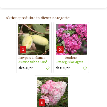
Aktionsprodukte in dieser Kategorie:
Pawpaw, Indianerbanane
Rotdorn
Asimina triloba 'Sunflower'
Crataegus laevigata 'Pauls Scarlet'
ab € 41,99
ab € 31,99