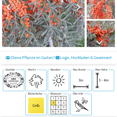
Zum vorigen Bild
Zum nächsten Bild
Zum nächsten Bild
Diese Pflanze im Garten?
Login, Hochladen & Gewinnen!
Qualität
Wuchs
Standort
Max. Breite
Max. Höhe
3 - 4m
3m
Blütenfarbe
Blütezeit
Öko-Info
1
2
3
4
5
6
Gelb
7
8
9
10
11
12