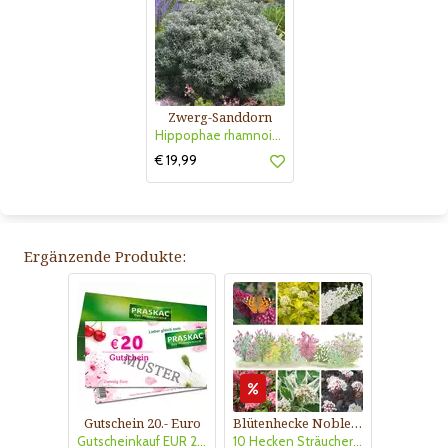
Zwerg-Sanddorn
Hippophae rhamnoides 'Hikul'
€ 19,99
Ergänzende Produkte:
Gutschein 20.- Euro
Blütenhecke Nobless-Kollektion Nr. 402
Gutscheinkauf EUR 20.-
10 Hecken Sträucher - für 10 lfm Blütenhecke - Blühend März - Oktober