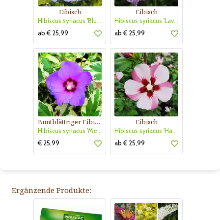
Eibisch
Eibisch
Hibiscus syriacus 'Blue Chiffon'
Hibiscus syriacus 'Lavender Chiffon'
ab € 25,99
ab € 25,99
Buntblättriger Eibisch
Eibisch
Hibiscus syriacus 'Meehanii'
Hibiscus syriacus 'Hamabo'
€ 25,99
ab € 25,99
Ergänzende Produkte: