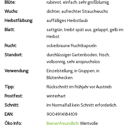
Blüte:
rubinrot, einfach, sehr großblumig
Wuchs:
dichter, aufrechter Strauchwuchs
Herbstfärbung:
auffälliges Herbstlaub
Blatt:
sattgrün, treibt spät aus, gelappt, gelb im
Herbst
Frucht:
ockerbraune Fruchtkapseln
Standort:
durchlässiger Gartenboden, frisch,
vollsonnig, sehr anspruchslos
Verwendung:
Einzelstellung, in Gruppen, in
Blütenhecken
Tipp:
Rückschnitt im Frühjahr vor Austrieb
Frostfest:
winterhart
Schnitt:
Im Normalfall kein Schnitt erforderlich.
EAN:
9004914184109
Öko Info:
Bienenfreundlich
: Wertvolle