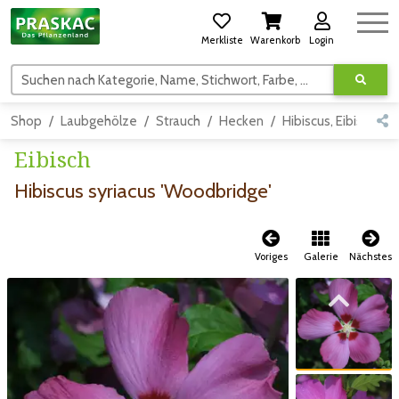
Merkliste
Warenkorb
Login
Suchen nach Kategorie, Name, Stichwort, Farbe, usw.
Shop
Laubgehölze
Strauch
Hecken
Hibiscus, Eibisch
Eibisch
Hibiscus syriacus 'Woodbridge'
Voriges
Galerie
Nächstes
Zum vorigen Bild