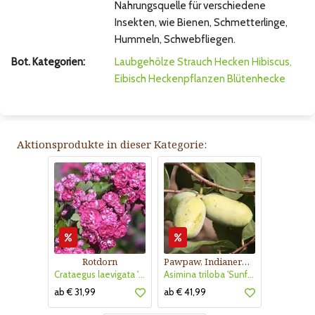
Nahrungsquelle für verschiedene
Insekten, wie Bienen, Schmetterlinge,
Hummeln, Schwebfliegen.
Bot. Kategorien:
Laubgehölze
Strauch
Hecken
Hibiscus,
Eibisch
Heckenpflanzen
Blütenhecke
Aktionsprodukte in dieser Kategorie:
Rotdorn
Pawpaw, Indianerbanane
Crataegus laevigata 'Pauls Scarlet'
Asimina triloba 'Sunflower'
ab € 31,99
ab € 41,99