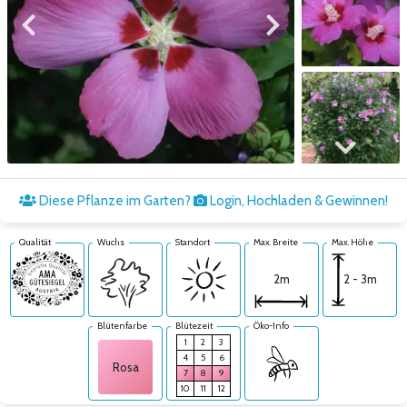
Zum vorigen Bild
Zum nächsten Bild
Zum nächsten Bild
Diese Pflanze im Garten?
Login, Hochladen & Gewinnen!
Qualität
Wuchs
Standort
Max. Breite
Max. Höhe
2 - 3m
2m
Blütenfarbe
Blütezeit
Öko-Info
1
2
3
4
5
6
Rosa
7
8
9
10
11
12