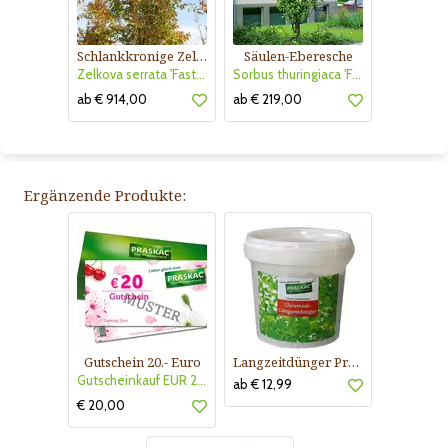
Schlankkronige Zelkove
Säulen-Eberesche
Zelkova serrata 'Fastigiata'
Sorbus thuringiaca 'Fastigiata'
ab € 914,00
ab € 219,00
Ergänzende Produkte:
Gutschein 20.- Euro
Langzeitdünger Praskac
Gutscheinkauf EUR 20.-
ab € 12,99
€ 20,00