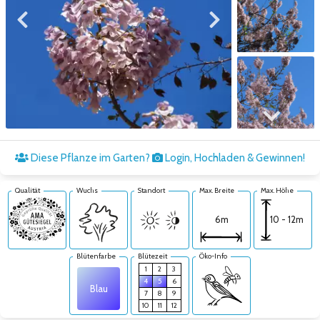
Zum vorigen Bild
Zum nächsten Bild
Zum nächsten Bild
Diese Pflanze im Garten?
Login, Hochladen & Gewinnen!
Qualität
Wuchs
Standort
Max. Breite
Max. Höhe
10 - 12m
6m
Blütenfarbe
Blütezeit
Öko-Info
1
2
3
4
5
6
Blau
7
8
9
10
11
12