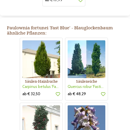
Paulownia fortunei 'Fast Blue' - Blauglockenbaum
ähnliche Pflanzen:
Säulen-Hainbuche
Säuleneiche
Carpinus betulus 'Fastigiata'
Quercus robur 'Fastigiata'
ab € 32,50
ab € 48,29