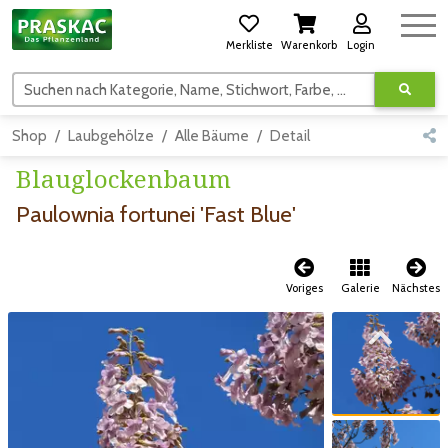
Merkliste
Warenkorb
Login
Suchen nach Kategorie, Name, Stichwort, Farbe, usw.
Shop
Laubgehölze
Alle Bäume
Detail
Blauglockenbaum
Paulownia fortunei 'Fast Blue'
Voriges
Galerie
Nächstes
Zum vorigen Bild