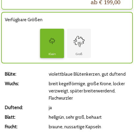
ab € 199,00
Verfügbare Größen
Klein
Groß
Blüte:
violettblaue Blütenkerzen, gut duftend
Wuchs:
breit kegelförmige, große Krone, locker
verzweigt, später breiterwerdend,
Flachwurzler
Duftend:
ja
Blatt:
hellgrün, sehr groß, behaart
Frucht:
braune, nussartige Kapseln