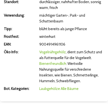
Standort:
durchlässiger, nahrhafter Boden, sonnig
warm, frisch
Verwendung:
mächtiger Garten-, Park- und
Schattenbaum
Tipp:
blüht bereits als junge Pflanze
Frostfest:
winterhart
EAN:
9004914961106
Öko Info:
Vogelnährgehölz
, dient zum Schutz und
als Futterquelle für die Vogelwelt.
Bienenfreundlich
: Wertvolle
Nahrungsquelle für verschiedene
Insekten, wie Bienen, Schmetterlinge,
Hummeln, Schwebfliegen.
Bot. Kategorien:
Laubgehölze
Alle Bäume