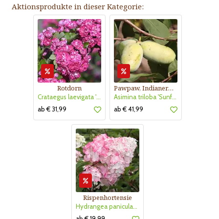
Aktionsprodukte in dieser Kategorie:
Rotdorn
Pawpaw, Indianerbanane
Crataegus laevigata 'Pauls Scarlet'
Asimina triloba 'Sunflower'
ab € 31,99
ab € 41,99
Rispenhortensie
Hydrangea paniculata 'Vanille Fraise'
ab € 19,99