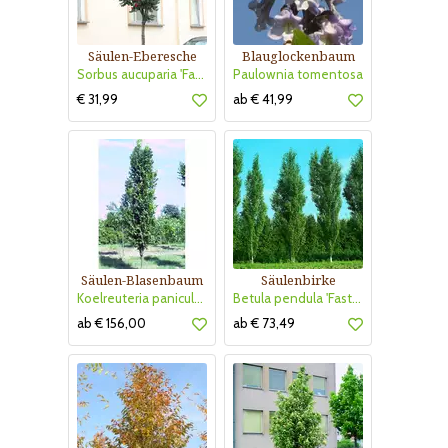
Säulen-Eberesche
Blauglockenbaum
Sorbus aucuparia 'Fastigiata'
Paulownia tomentosa
€ 31,99
ab € 41,99
Säulen-Blasenbaum
Säulenbirke
Koelreuteria paniculata 'Fastigiata'
Betula pendula 'Fastigiata'
ab € 156,00
ab € 73,49